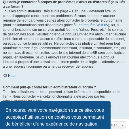
Qui dois-je contacter à propos de problèmes d’abus ou d’ordres légaux liés
à ce forum ?
Tous les administrateurs listés sur la page « L’équipe » devraient être un
contact approprié concernant ces problèmes. Si vous n’obtenez aucune
réponse de leur part, vous devriez alors contacter le propriétaire du domaine
(dont les informations sont disponibles grâce à
une requête WHOIS
), ou, si
celui-ci fonctionne sur un service gratuit (comme Yahoo, Free, etc.), le service
de gestion des abus. Veuillez noter que phpBB Limited n’a absolument aucune
juridiction et ne peut en aucun cas être tenu comme responsable de comment,
où et par qui ce forum est utilisé. Ne contactez pas phpBB Limited pour tout
problème d’ordre légal (commentaire incessant, insultant, diffamatoire, etc.) qui
ne sont pas directement reliés avec le site internet de phpBB.com ou le logiciel
phpBB en lui-même. Si vous envoyez un courrier électronique à phpBB
Limited à propos d’une utilisation de tierce partie de ce logiciel, attendez-vous
à une réponse laconique ou à ne pas recevoir de réponse.
Haut
Comment puis-je contacter un administrateur du forum ?
Tous les utilisateurs du forum peuvent utiliser le formulaire disponible sur le
lien « Nous contacter » si cette fonctionnalité a été activée par les
administrateurs du forum.
Les membres du forum peuvent également utiliser le lien « L’équipe ».
En poursuivant votre navigation sur ce site, vous
Haut
acceptez l’utilisation de cookies vous permettant
de bénéficier d’une expérience de navigation
Aller