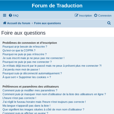
Forum de Traduction
FAQ
Inscription
Connexion
R
Accueil du forum
Foire aux questions
e
Foire aux questions
c
h
Problèmes de connexion et d’inscription
Pourquoi ai-je besoin de m’inscrire ?
e
Qu’est-ce que la COPPA ?
r
Pourquoi ne puis-je pas m’inscrire ?
Je suis inscrit mais je ne peux pas me connecter !
c
Pourquoi ne puis-je pas me connecter ?
Je m’étais déjà inscrit par le passé mais ne peux à présent plus me connecter ?!
h
J’ai perdu mon mot de passe !
e
Pourquoi suis-je déconnecté automatiquement ?
À quoi sert « Supprimer les cookies » ?
r
Préférences et paramètres des utilisateurs
Comment puis-je modifier mes paramètres ?
Comment puis-je masquer mon nom d’utilisateur de la liste des utilisateurs en ligne ?
L’heure n’est pas correcte !
J’ai réglé le fuseau horaire mais l’heure n’est toujours pas correcte !
Ma langue n’apparaît pas dans la liste !
Que signifient les images situées à côté de mon nom d’utilisateur ?
Comment puis-je afficher un avatar ?