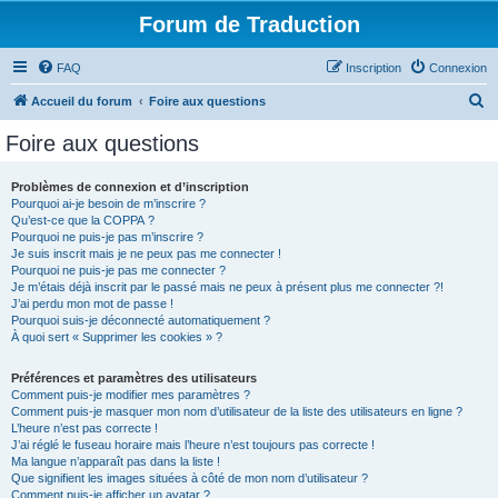
Forum de Traduction
FAQ
Inscription
Connexion
R
Accueil du forum
Foire aux questions
e
Foire aux questions
c
h
Problèmes de connexion et d’inscription
Pourquoi ai-je besoin de m’inscrire ?
e
Qu’est-ce que la COPPA ?
r
Pourquoi ne puis-je pas m’inscrire ?
Je suis inscrit mais je ne peux pas me connecter !
c
Pourquoi ne puis-je pas me connecter ?
Je m’étais déjà inscrit par le passé mais ne peux à présent plus me connecter ?!
h
J’ai perdu mon mot de passe !
e
Pourquoi suis-je déconnecté automatiquement ?
À quoi sert « Supprimer les cookies » ?
r
Préférences et paramètres des utilisateurs
Comment puis-je modifier mes paramètres ?
Comment puis-je masquer mon nom d’utilisateur de la liste des utilisateurs en ligne ?
L’heure n’est pas correcte !
J’ai réglé le fuseau horaire mais l’heure n’est toujours pas correcte !
Ma langue n’apparaît pas dans la liste !
Que signifient les images situées à côté de mon nom d’utilisateur ?
Comment puis-je afficher un avatar ?