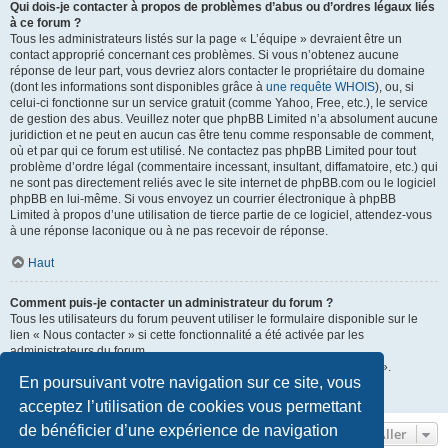
Qui dois-je contacter à propos de problèmes d’abus ou d’ordres légaux liés
à ce forum ?
Tous les administrateurs listés sur la page « L’équipe » devraient être un
contact approprié concernant ces problèmes. Si vous n’obtenez aucune
réponse de leur part, vous devriez alors contacter le propriétaire du domaine
(dont les informations sont disponibles grâce à
une requête WHOIS
), ou, si
celui-ci fonctionne sur un service gratuit (comme Yahoo, Free, etc.), le service
de gestion des abus. Veuillez noter que phpBB Limited n’a absolument aucune
juridiction et ne peut en aucun cas être tenu comme responsable de comment,
où et par qui ce forum est utilisé. Ne contactez pas phpBB Limited pour tout
problème d’ordre légal (commentaire incessant, insultant, diffamatoire, etc.) qui
ne sont pas directement reliés avec le site internet de phpBB.com ou le logiciel
phpBB en lui-même. Si vous envoyez un courrier électronique à phpBB
Limited à propos d’une utilisation de tierce partie de ce logiciel, attendez-vous
à une réponse laconique ou à ne pas recevoir de réponse.
Haut
Comment puis-je contacter un administrateur du forum ?
Tous les utilisateurs du forum peuvent utiliser le formulaire disponible sur le
lien « Nous contacter » si cette fonctionnalité a été activée par les
administrateurs du forum.
Les membres du forum peuvent également utiliser le lien « L’équipe ».
En poursuivant votre navigation sur ce site, vous
Haut
acceptez l’utilisation de cookies vous permettant
de bénéficier d’une expérience de navigation
Aller