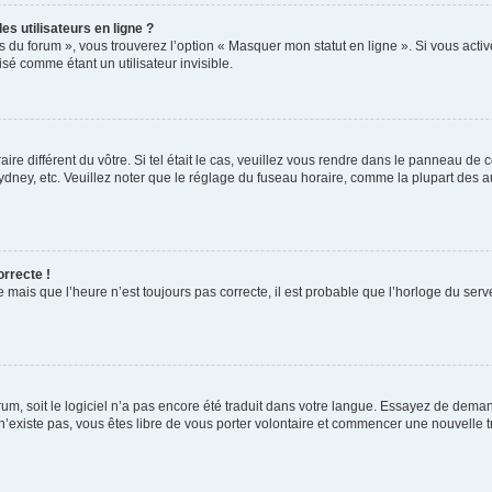
s utilisateurs en ligne ?
s du forum », vous trouverez l’option « Masquer mon statut en ligne ». Si vous activ
é comme étant un utilisateur invisible.
aire différent du vôtre. Si tel était le cas, veuillez vous rendre dans le panneau de co
ey, etc. Veuillez noter que le réglage du fuseau horaire, comme la plupart des autr
orrecte !
 mais que l’heure n’est toujours pas correcte, il est probable que l’horloge du serve
orum, soit le logiciel n’a pas encore été traduit dans votre langue. Essayez de deman
 n’existe pas, vous êtes libre de vous porter volontaire et commencer une nouvelle t