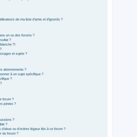
lisateurs de ma liste d’amis et d’ignorés ?
ans un ou des forums ?
sultat ?
blanche ?!
?
ssages et sujets ?
t les abonnements ?
onner à un sujet spécifique ?
ifique ?
 ?
ce forum ?
s jointes ?
cussions ?
ible ?
 d’abus ou d’ordres légaux liés à ce forum ?
r du forum ?