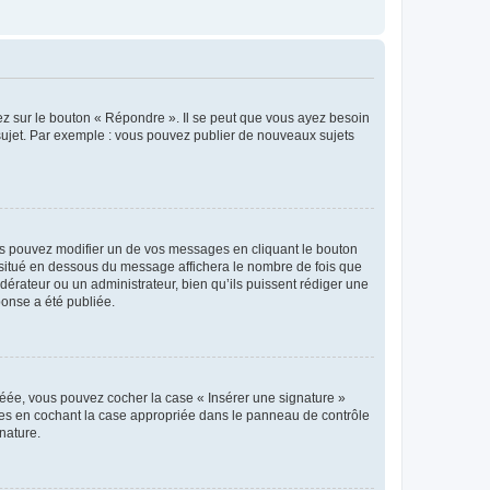
ez sur le bouton « Répondre ». Il se peut que vous ayez besoin
 sujet. Par exemple : vous pouvez publier de nouveaux sujets
s pouvez modifier un de vos messages en cliquant le bouton
e situé en dessous du message affichera le nombre de fois que
modérateur ou un administrateur, bien qu’ils puissent rédiger une
ponse a été publiée.
réée, vous pouvez cocher la case « Insérer une signature »
ages en cochant la case appropriée dans le panneau de contrôle
gnature.