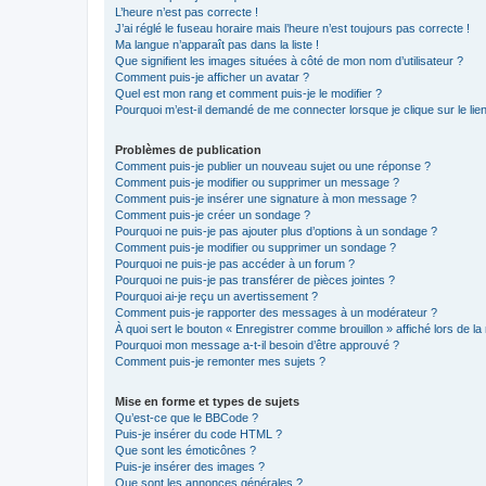
L’heure n’est pas correcte !
J’ai réglé le fuseau horaire mais l’heure n’est toujours pas correcte !
Ma langue n’apparaît pas dans la liste !
Que signifient les images situées à côté de mon nom d’utilisateur ?
Comment puis-je afficher un avatar ?
Quel est mon rang et comment puis-je le modifier ?
Pourquoi m’est-il demandé de me connecter lorsque je clique sur le lien 
Problèmes de publication
Comment puis-je publier un nouveau sujet ou une réponse ?
Comment puis-je modifier ou supprimer un message ?
Comment puis-je insérer une signature à mon message ?
Comment puis-je créer un sondage ?
Pourquoi ne puis-je pas ajouter plus d’options à un sondage ?
Comment puis-je modifier ou supprimer un sondage ?
Pourquoi ne puis-je pas accéder à un forum ?
Pourquoi ne puis-je pas transférer de pièces jointes ?
Pourquoi ai-je reçu un avertissement ?
Comment puis-je rapporter des messages à un modérateur ?
À quoi sert le bouton « Enregistrer comme brouillon » affiché lors de la 
Pourquoi mon message a-t-il besoin d’être approuvé ?
Comment puis-je remonter mes sujets ?
Mise en forme et types de sujets
Qu’est-ce que le BBCode ?
Puis-je insérer du code HTML ?
Que sont les émoticônes ?
Puis-je insérer des images ?
Que sont les annonces générales ?