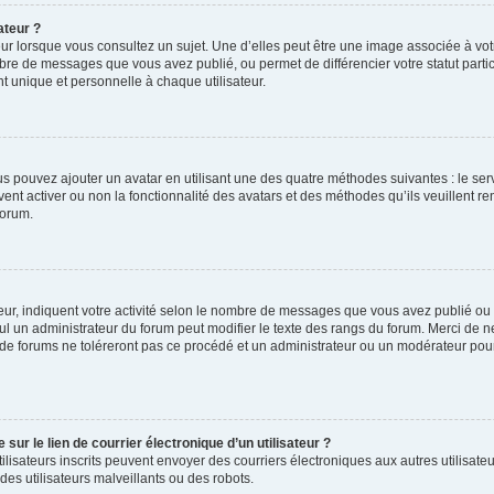
ateur ?
ur lorsque vous consultez un sujet. Une d’elles peut être une image associée à vo
mbre de messages que vous avez publié, ou permet de différencier votre statut parti
 unique et personnelle à chaque utilisateur.
ous pouvez ajouter un avatar en utilisant une des quatre méthodes suivantes : le serv
ent activer ou non la fonctionnalité des avatars et des méthodes qu’ils veuillent ren
forum.
ur, indiquent votre activité selon le nombre de messages que vous avez publié ou id
eul un administrateur du forum peut modifier le texte des rangs du forum. Merci de 
de forums ne toléreront pas ce procédé et un administrateur ou un modérateur pou
ur le lien de courrier électronique d’un utilisateur ?
s utilisateurs inscrits peuvent envoyer des courriers électroniques aux autres utili
es utilisateurs malveillants ou des robots.