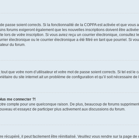
t de passe soient corrects. Si la fonctionnalité de la COPPA est activée et que vous 
ains forums exigeront également que les nouvelles inscriptions doivent être activée
te lors de votre inscription. Si vous aviez reçu un courrier électronique, consultez l
r électronique ou le courrier électronique a été filtré en tant que pourriel. Si vo
rateur du forum.
out que votre nom d’utilisateur et votre mot de passe soient corrects. Si tel est le
iétaire du site internet ait un problème de configuration et qu’il soit nécessaire de l
 plus me connecter ?!
votre compte pour une quelconque raison. De plus, beaucoup de forums suppriment pér
 nouveau et essayez de participer plus activement aux discussions du forum.
 récupéré, il peut facilement être réinitialisé. Veuillez vous rendre sur la page de