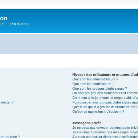
ion
rs PROFESSIONNELS
Niveaux des utilisateurs et groupes d’uti
Que sont les administrateurs ?
Que sont les modérateurs ?
Que sont les groupes d’utilisateurs ?
Où sont les groupes d’utilisateurs et commen
Comment puis-je devenir le responsable d’un
nnecter ?!
Pourquoi certains groupes d’utilisateurs app
Qu’est-ce qu’un « groupe d’utilisateurs par 
Qu’est-ce que le lien « L’équipe » ?
Messagerie privée
Je ne peux pas envoyer de messages privé
Je continue à recevoir des messages privés 
urs en ligne ?
J’ai reçu un courrier électronique indésirabl