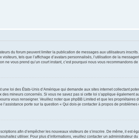
trateurs du forum peuvent limiter la publication de messages aux utilisateurs inscri
visiteurs, tels que l’affichage d’avatars personnalisés, l’utilisation de la messager
ription ne vous prend qu’un court instant, c’est pourquoi nous vous recommandons de l
t une loi des États-Unis d’Amérique qui demande aux sites internet collectant pot
 des mineurs concernés. Si vous ne savez pas si cette loi s’applique également au
 pourra vous renseigner. Veuillez noter que phpBB Limited et que les propriétaires
ue l’assistance porte sur la question « Qui dois-je contacter à propos de problèmes 
inscriptions afin d’empêcher les nouveaux visiteurs de s’inscrire. De même, il est é
s souhaitez utiliser. Pour plus d’informations, veuillez contacter un administrateur du