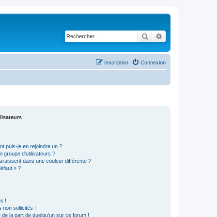
Rechercher
Recherche avancé
Inscription
Connexion
lisateurs
t puis-je en rejoindre un ?
 groupe d’utilisateurs ?
araissent dans une couleur différente ?
défaut » ?
s !
non sollicités !
e de la part de quelqu’un sur ce forum !