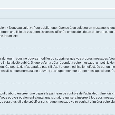
outon « Nouveau sujet ». Pour publier une réponse à un sujet ou un message, cliqu
 forum, une liste de vos permissions est affichée en bas de l’écran du forum ou du
ce forum, etc.
r du forum, vous ne pouvez modifier ou supprimer que vos propres messages. Vou
 initial ait été publié. Si quelqu’un a déjà répondu à votre message, un petit text
ion. Ce petit texte n’apparaîtra pas s’il s’agit d’une modification effectuée par un 
ue les utilisateurs normaux ne peuvent pas supprimer leur propre message si une ré
ut d’abord en créer une depuis le panneau de contrôle de l’utilisateur. Une fois c
ure. Vous pouvez également ajouter une signature qui sera insérée à tous vos mess
 vous sera plus utile de spécifier sur chaque message votre souhait d’insérer votre si