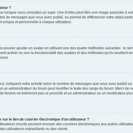
ateur ?
ur lorsque vous consultez un sujet. Une d’elles peut être une image associée à vo
mbre de messages que vous avez publié, ou permet de différencier votre statut parti
 unique et personnelle à chaque utilisateur.
ous pouvez ajouter un avatar en utilisant une des quatre méthodes suivantes : le serv
ent activer ou non la fonctionnalité des avatars et des méthodes qu’ils veuillent ren
forum.
ur, indiquent votre activité selon le nombre de messages que vous avez publié ou id
eul un administrateur du forum peut modifier le texte des rangs du forum. Merci de 
de forums ne toléreront pas ce procédé et un administrateur ou un modérateur pou
ur le lien de courrier électronique d’un utilisateur ?
s utilisateurs inscrits peuvent envoyer des courriers électroniques aux autres utili
es utilisateurs malveillants ou des robots.