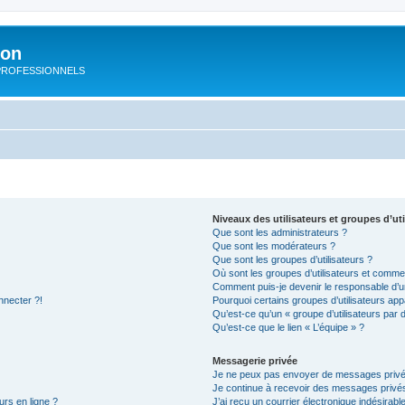
ion
rs PROFESSIONNELS
Niveaux des utilisateurs et groupes d’uti
Que sont les administrateurs ?
Que sont les modérateurs ?
Que sont les groupes d’utilisateurs ?
Où sont les groupes d’utilisateurs et commen
Comment puis-je devenir le responsable d’un
nnecter ?!
Pourquoi certains groupes d’utilisateurs app
Qu’est-ce qu’un « groupe d’utilisateurs par 
Qu’est-ce que le lien « L’équipe » ?
Messagerie privée
Je ne peux pas envoyer de messages privé
Je continue à recevoir des messages privés 
urs en ligne ?
J’ai reçu un courrier électronique indésirabl