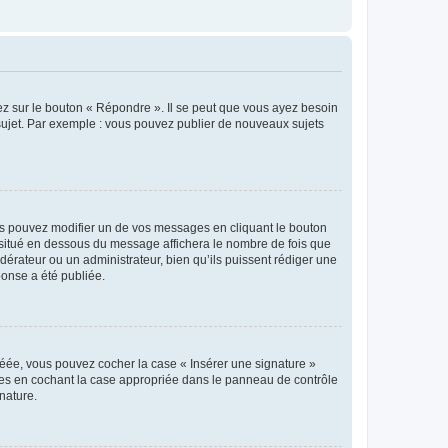
ez sur le bouton « Répondre ». Il se peut que vous ayez besoin
 sujet. Par exemple : vous pouvez publier de nouveaux sujets
s pouvez modifier un de vos messages en cliquant le bouton
e situé en dessous du message affichera le nombre de fois que
modérateur ou un administrateur, bien qu’ils puissent rédiger une
ponse a été publiée.
réée, vous pouvez cocher la case « Insérer une signature »
ages en cochant la case appropriée dans le panneau de contrôle
gnature.