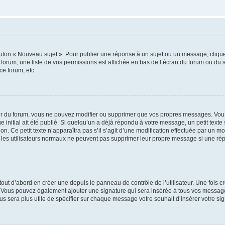
outon « Nouveau sujet ». Pour publier une réponse à un sujet ou un message, cliqu
 forum, une liste de vos permissions est affichée en bas de l’écran du forum ou du
ce forum, etc.
r du forum, vous ne pouvez modifier ou supprimer que vos propres messages. Vou
 initial ait été publié. Si quelqu’un a déjà répondu à votre message, un petit text
ion. Ce petit texte n’apparaîtra pas s’il s’agit d’une modification effectuée par un 
ue les utilisateurs normaux ne peuvent pas supprimer leur propre message si une ré
ut d’abord en créer une depuis le panneau de contrôle de l’utilisateur. Une fois c
ure. Vous pouvez également ajouter une signature qui sera insérée à tous vos mess
 vous sera plus utile de spécifier sur chaque message votre souhait d’insérer votre si