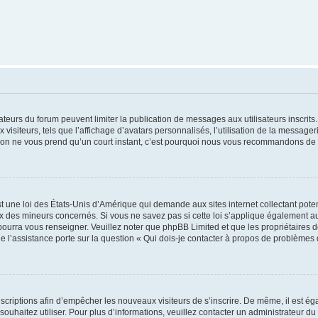
trateurs du forum peuvent limiter la publication de messages aux utilisateurs inscri
visiteurs, tels que l’affichage d’avatars personnalisés, l’utilisation de la messager
ription ne vous prend qu’un court instant, c’est pourquoi nous vous recommandons de l
t une loi des États-Unis d’Amérique qui demande aux sites internet collectant pot
 des mineurs concernés. Si vous ne savez pas si cette loi s’applique également au
 pourra vous renseigner. Veuillez noter que phpBB Limited et que les propriétaires
ue l’assistance porte sur la question « Qui dois-je contacter à propos de problèmes 
inscriptions afin d’empêcher les nouveaux visiteurs de s’inscrire. De même, il est é
s souhaitez utiliser. Pour plus d’informations, veuillez contacter un administrateur du