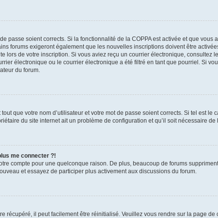
t de passe soient corrects. Si la fonctionnalité de la COPPA est activée et que vous 
ains forums exigeront également que les nouvelles inscriptions doivent être activée
te lors de votre inscription. Si vous aviez reçu un courrier électronique, consultez l
r électronique ou le courrier électronique a été filtré en tant que pourriel. Si vo
rateur du forum.
out que votre nom d’utilisateur et votre mot de passe soient corrects. Si tel est le
iétaire du site internet ait un problème de configuration et qu’il soit nécessaire de l
 plus me connecter ?!
votre compte pour une quelconque raison. De plus, beaucoup de forums suppriment pér
 nouveau et essayez de participer plus activement aux discussions du forum.
 récupéré, il peut facilement être réinitialisé. Veuillez vous rendre sur la page de