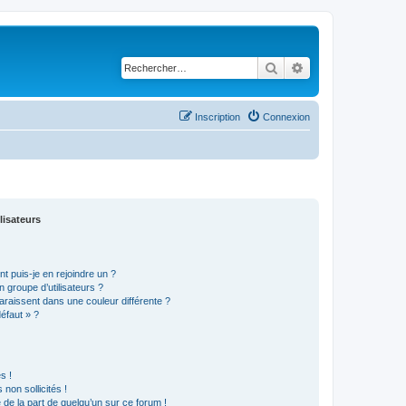
Rechercher
Recherche avancé
Inscription
Connexion
lisateurs
t puis-je en rejoindre un ?
 groupe d’utilisateurs ?
araissent dans une couleur différente ?
défaut » ?
s !
non sollicités !
e de la part de quelqu’un sur ce forum !