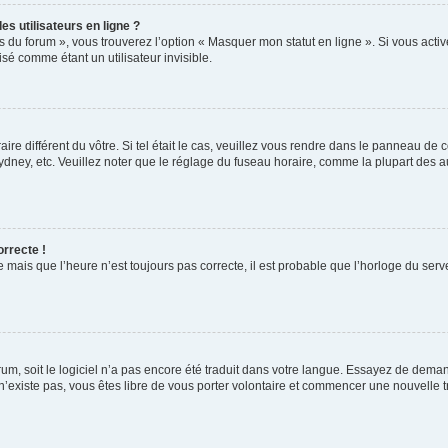
s utilisateurs en ligne ?
s du forum », vous trouverez l’option « Masquer mon statut en ligne ». Si vous activ
é comme étant un utilisateur invisible.
aire différent du vôtre. Si tel était le cas, veuillez vous rendre dans le panneau de co
ey, etc. Veuillez noter que le réglage du fuseau horaire, comme la plupart des autr
orrecte !
 mais que l’heure n’est toujours pas correcte, il est probable que l’horloge du serve
orum, soit le logiciel n’a pas encore été traduit dans votre langue. Essayez de deman
 n’existe pas, vous êtes libre de vous porter volontaire et commencer une nouvelle t