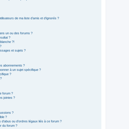
lisateurs de ma liste d’amis et d’ignorés ?
ans un ou des forums ?
sultat ?
blanche ?!
?
ssages et sujets ?
t les abonnements ?
onner à un sujet spécifique ?
ifique ?
 ?
ce forum ?
s jointes ?
cussions ?
ible ?
 d’abus ou d’ordres légaux liés à ce forum ?
r du forum ?