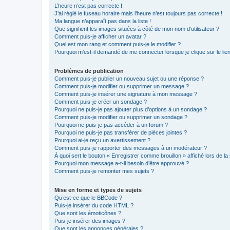
L’heure n’est pas correcte !
J’ai réglé le fuseau horaire mais l’heure n’est toujours pas correcte !
Ma langue n’apparaît pas dans la liste !
Que signifient les images situées à côté de mon nom d’utilisateur ?
Comment puis-je afficher un avatar ?
Quel est mon rang et comment puis-je le modifier ?
Pourquoi m’est-il demandé de me connecter lorsque je clique sur le lien 
Problèmes de publication
Comment puis-je publier un nouveau sujet ou une réponse ?
Comment puis-je modifier ou supprimer un message ?
Comment puis-je insérer une signature à mon message ?
Comment puis-je créer un sondage ?
Pourquoi ne puis-je pas ajouter plus d’options à un sondage ?
Comment puis-je modifier ou supprimer un sondage ?
Pourquoi ne puis-je pas accéder à un forum ?
Pourquoi ne puis-je pas transférer de pièces jointes ?
Pourquoi ai-je reçu un avertissement ?
Comment puis-je rapporter des messages à un modérateur ?
À quoi sert le bouton « Enregistrer comme brouillon » affiché lors de la 
Pourquoi mon message a-t-il besoin d’être approuvé ?
Comment puis-je remonter mes sujets ?
Mise en forme et types de sujets
Qu’est-ce que le BBCode ?
Puis-je insérer du code HTML ?
Que sont les émoticônes ?
Puis-je insérer des images ?
Que sont les annonces générales ?