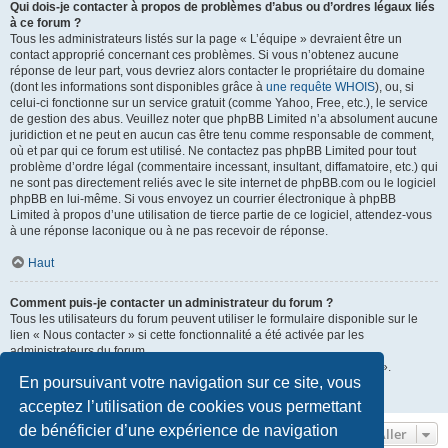
Qui dois-je contacter à propos de problèmes d’abus ou d’ordres légaux liés
à ce forum ?
Tous les administrateurs listés sur la page « L’équipe » devraient être un
contact approprié concernant ces problèmes. Si vous n’obtenez aucune
réponse de leur part, vous devriez alors contacter le propriétaire du domaine
(dont les informations sont disponibles grâce à
une requête WHOIS
), ou, si
celui-ci fonctionne sur un service gratuit (comme Yahoo, Free, etc.), le service
de gestion des abus. Veuillez noter que phpBB Limited n’a absolument aucune
juridiction et ne peut en aucun cas être tenu comme responsable de comment,
où et par qui ce forum est utilisé. Ne contactez pas phpBB Limited pour tout
problème d’ordre légal (commentaire incessant, insultant, diffamatoire, etc.) qui
ne sont pas directement reliés avec le site internet de phpBB.com ou le logiciel
phpBB en lui-même. Si vous envoyez un courrier électronique à phpBB
Limited à propos d’une utilisation de tierce partie de ce logiciel, attendez-vous
à une réponse laconique ou à ne pas recevoir de réponse.
Haut
Comment puis-je contacter un administrateur du forum ?
Tous les utilisateurs du forum peuvent utiliser le formulaire disponible sur le
lien « Nous contacter » si cette fonctionnalité a été activée par les
administrateurs du forum.
Les membres du forum peuvent également utiliser le lien « L’équipe ».
En poursuivant votre navigation sur ce site, vous
Haut
acceptez l’utilisation de cookies vous permettant
de bénéficier d’une expérience de navigation
Aller