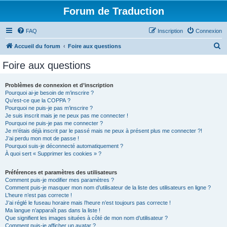
Forum de Traduction
FAQ
Inscription
Connexion
R
Accueil du forum
Foire aux questions
e
Foire aux questions
c
h
Problèmes de connexion et d’inscription
Pourquoi ai-je besoin de m’inscrire ?
e
Qu’est-ce que la COPPA ?
r
Pourquoi ne puis-je pas m’inscrire ?
Je suis inscrit mais je ne peux pas me connecter !
c
Pourquoi ne puis-je pas me connecter ?
Je m’étais déjà inscrit par le passé mais ne peux à présent plus me connecter ?!
h
J’ai perdu mon mot de passe !
e
Pourquoi suis-je déconnecté automatiquement ?
À quoi sert « Supprimer les cookies » ?
r
Préférences et paramètres des utilisateurs
Comment puis-je modifier mes paramètres ?
Comment puis-je masquer mon nom d’utilisateur de la liste des utilisateurs en ligne ?
L’heure n’est pas correcte !
J’ai réglé le fuseau horaire mais l’heure n’est toujours pas correcte !
Ma langue n’apparaît pas dans la liste !
Que signifient les images situées à côté de mon nom d’utilisateur ?
Comment puis-je afficher un avatar ?