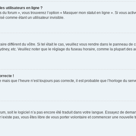
s utilisateurs en ligne ?
s du forum », vous trouverez l’option « Masquer mon statut en ligne ». Si vous activ
é comme étant un utilisateur invisible.
aire différent du vôtre. Si tel était le cas, veuillez vous rendre dans le panneau de co
ey, etc. Veuillez noter que le réglage du fuseau horaire, comme la plupart des autr
orrecte !
 mais que l’heure n’est toujours pas correcte, il est probable que l’horloge du serve
orum, soit le logiciel n’a pas encore été traduit dans votre langue. Essayez de deman
 n’existe pas, vous êtes libre de vous porter volontaire et commencer une nouvelle t