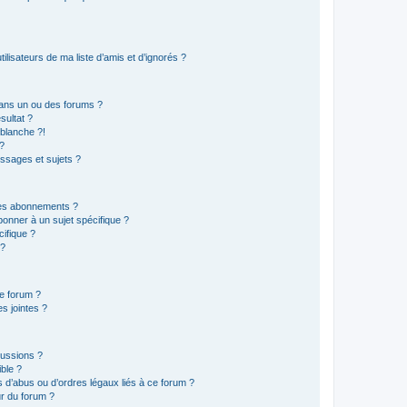
lisateurs de ma liste d’amis et d’ignorés ?
ans un ou des forums ?
sultat ?
blanche ?!
?
ssages et sujets ?
t les abonnements ?
onner à un sujet spécifique ?
ifique ?
 ?
ce forum ?
s jointes ?
cussions ?
ible ?
 d’abus ou d’ordres légaux liés à ce forum ?
r du forum ?