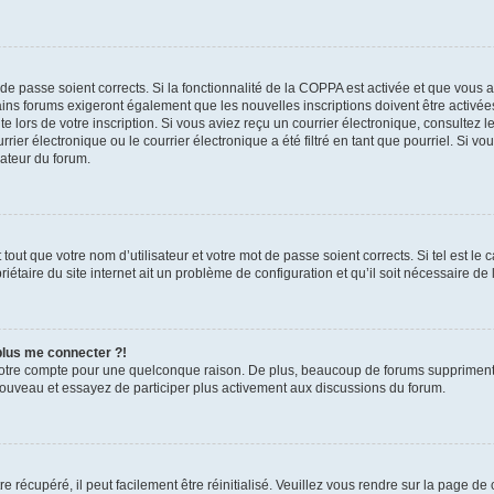
t de passe soient corrects. Si la fonctionnalité de la COPPA est activée et que vous 
ains forums exigeront également que les nouvelles inscriptions doivent être activée
te lors de votre inscription. Si vous aviez reçu un courrier électronique, consultez l
r électronique ou le courrier électronique a été filtré en tant que pourriel. Si vo
rateur du forum.
out que votre nom d’utilisateur et votre mot de passe soient corrects. Si tel est le
iétaire du site internet ait un problème de configuration et qu’il soit nécessaire de l
 plus me connecter ?!
votre compte pour une quelconque raison. De plus, beaucoup de forums suppriment pér
 nouveau et essayez de participer plus activement aux discussions du forum.
 récupéré, il peut facilement être réinitialisé. Veuillez vous rendre sur la page de