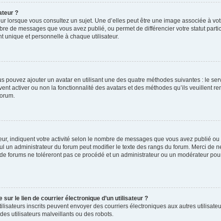
ateur ?
ur lorsque vous consultez un sujet. Une d’elles peut être une image associée à vo
mbre de messages que vous avez publié, ou permet de différencier votre statut parti
 unique et personnelle à chaque utilisateur.
ous pouvez ajouter un avatar en utilisant une des quatre méthodes suivantes : le serv
ent activer ou non la fonctionnalité des avatars et des méthodes qu’ils veuillent ren
forum.
ur, indiquent votre activité selon le nombre de messages que vous avez publié ou id
eul un administrateur du forum peut modifier le texte des rangs du forum. Merci de 
de forums ne toléreront pas ce procédé et un administrateur ou un modérateur pou
ur le lien de courrier électronique d’un utilisateur ?
s utilisateurs inscrits peuvent envoyer des courriers électroniques aux autres utili
es utilisateurs malveillants ou des robots.