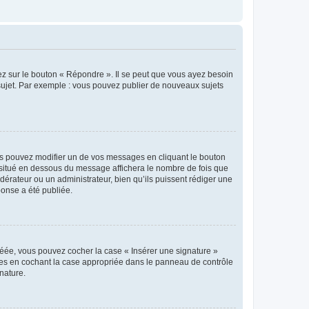
ez sur le bouton « Répondre ». Il se peut que vous ayez besoin
 sujet. Par exemple : vous pouvez publier de nouveaux sujets
s pouvez modifier un de vos messages en cliquant le bouton
e situé en dessous du message affichera le nombre de fois que
modérateur ou un administrateur, bien qu’ils puissent rédiger une
ponse a été publiée.
réée, vous pouvez cocher la case « Insérer une signature »
ages en cochant la case appropriée dans le panneau de contrôle
gnature.