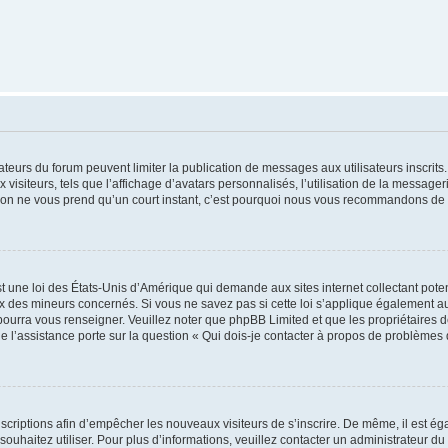
trateurs du forum peuvent limiter la publication de messages aux utilisateurs inscri
visiteurs, tels que l’affichage d’avatars personnalisés, l’utilisation de la messager
ription ne vous prend qu’un court instant, c’est pourquoi nous vous recommandons de l
t une loi des États-Unis d’Amérique qui demande aux sites internet collectant pot
 des mineurs concernés. Si vous ne savez pas si cette loi s’applique également au
 pourra vous renseigner. Veuillez noter que phpBB Limited et que les propriétaires
ue l’assistance porte sur la question « Qui dois-je contacter à propos de problèmes 
inscriptions afin d’empêcher les nouveaux visiteurs de s’inscrire. De même, il est é
s souhaitez utiliser. Pour plus d’informations, veuillez contacter un administrateur du