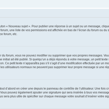
outon « Nouveau sujet ». Pour publier une réponse à un sujet ou un message, cliqu
 forum, une liste de vos permissions est affichée en bas de l’écran du forum ou du
ce forum, etc.
r du forum, vous ne pouvez modifier ou supprimer que vos propres messages. Vou
 initial ait été publié. Si quelqu’un a déjà répondu à votre message, un petit text
ion. Ce petit texte n’apparaîtra pas s’il s’agit d’une modification effectuée par un 
ue les utilisateurs normaux ne peuvent pas supprimer leur propre message si une ré
ut d’abord en créer une depuis le panneau de contrôle de l’utilisateur. Une fois c
ure. Vous pouvez également ajouter une signature qui sera insérée à tous vos mess
 vous sera plus utile de spécifier sur chaque message votre souhait d’insérer votre si