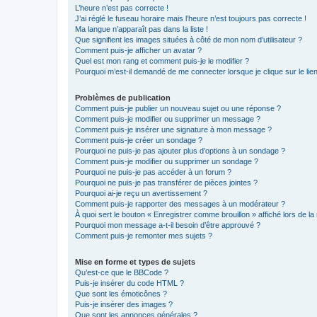
L’heure n’est pas correcte !
J’ai réglé le fuseau horaire mais l’heure n’est toujours pas correcte !
Ma langue n’apparaît pas dans la liste !
Que signifient les images situées à côté de mon nom d’utilisateur ?
Comment puis-je afficher un avatar ?
Quel est mon rang et comment puis-je le modifier ?
Pourquoi m’est-il demandé de me connecter lorsque je clique sur le lien 
Problèmes de publication
Comment puis-je publier un nouveau sujet ou une réponse ?
Comment puis-je modifier ou supprimer un message ?
Comment puis-je insérer une signature à mon message ?
Comment puis-je créer un sondage ?
Pourquoi ne puis-je pas ajouter plus d’options à un sondage ?
Comment puis-je modifier ou supprimer un sondage ?
Pourquoi ne puis-je pas accéder à un forum ?
Pourquoi ne puis-je pas transférer de pièces jointes ?
Pourquoi ai-je reçu un avertissement ?
Comment puis-je rapporter des messages à un modérateur ?
À quoi sert le bouton « Enregistrer comme brouillon » affiché lors de la 
Pourquoi mon message a-t-il besoin d’être approuvé ?
Comment puis-je remonter mes sujets ?
Mise en forme et types de sujets
Qu’est-ce que le BBCode ?
Puis-je insérer du code HTML ?
Que sont les émoticônes ?
Puis-je insérer des images ?
Que sont les annonces générales ?