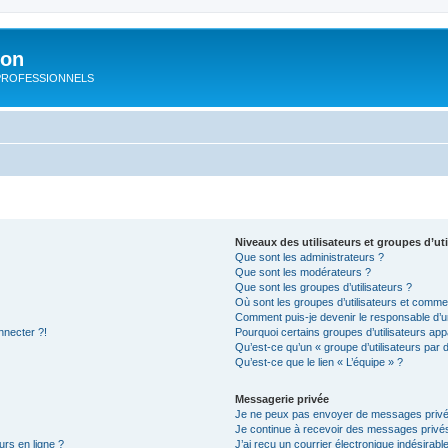
ion
rs PROFESSIONNELS
Niveaux des utilisateurs et groupes d’uti
Que sont les administrateurs ?
Que sont les modérateurs ?
Que sont les groupes d’utilisateurs ?
Où sont les groupes d’utilisateurs et commen
Comment puis-je devenir le responsable d’un
nnecter ?!
Pourquoi certains groupes d’utilisateurs app
Qu’est-ce qu’un « groupe d’utilisateurs par 
Qu’est-ce que le lien « L’équipe » ?
Messagerie privée
Je ne peux pas envoyer de messages privé
Je continue à recevoir des messages privés 
urs en ligne ?
J’ai reçu un courrier électronique indésirabl