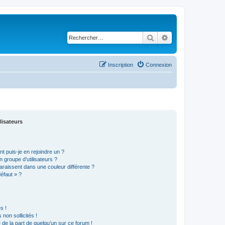
Rechercher
Recherche avancé
Inscription
Connexion
lisateurs
t puis-je en rejoindre un ?
 groupe d’utilisateurs ?
araissent dans une couleur différente ?
défaut » ?
s !
non sollicités !
e de la part de quelqu’un sur ce forum !