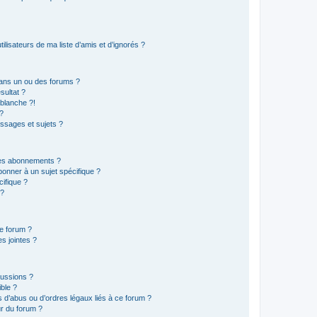
lisateurs de ma liste d’amis et d’ignorés ?
ans un ou des forums ?
sultat ?
blanche ?!
?
ssages et sujets ?
t les abonnements ?
onner à un sujet spécifique ?
ifique ?
 ?
ce forum ?
s jointes ?
cussions ?
ible ?
 d’abus ou d’ordres légaux liés à ce forum ?
r du forum ?