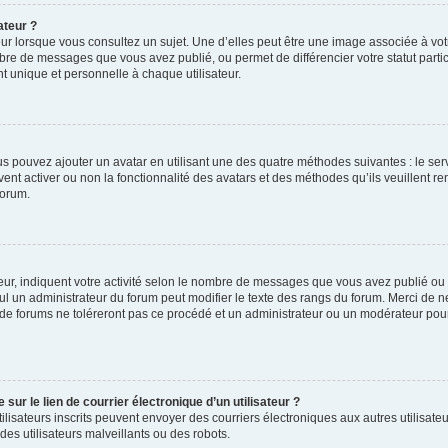
ateur ?
ur lorsque vous consultez un sujet. Une d’elles peut être une image associée à vo
mbre de messages que vous avez publié, ou permet de différencier votre statut parti
 unique et personnelle à chaque utilisateur.
ous pouvez ajouter un avatar en utilisant une des quatre méthodes suivantes : le serv
ent activer ou non la fonctionnalité des avatars et des méthodes qu’ils veuillent ren
forum.
ur, indiquent votre activité selon le nombre de messages que vous avez publié ou id
eul un administrateur du forum peut modifier le texte des rangs du forum. Merci de 
de forums ne toléreront pas ce procédé et un administrateur ou un modérateur pou
ur le lien de courrier électronique d’un utilisateur ?
s utilisateurs inscrits peuvent envoyer des courriers électroniques aux autres utili
es utilisateurs malveillants ou des robots.