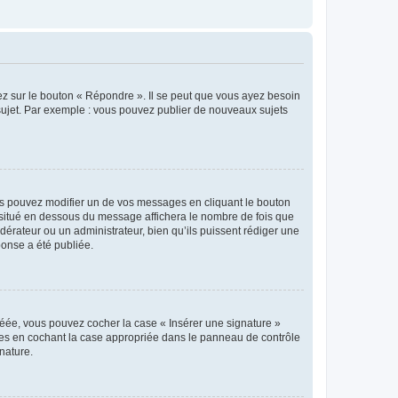
ez sur le bouton « Répondre ». Il se peut que vous ayez besoin
 sujet. Par exemple : vous pouvez publier de nouveaux sujets
s pouvez modifier un de vos messages en cliquant le bouton
e situé en dessous du message affichera le nombre de fois que
modérateur ou un administrateur, bien qu’ils puissent rédiger une
ponse a été publiée.
réée, vous pouvez cocher la case « Insérer une signature »
ages en cochant la case appropriée dans le panneau de contrôle
gnature.