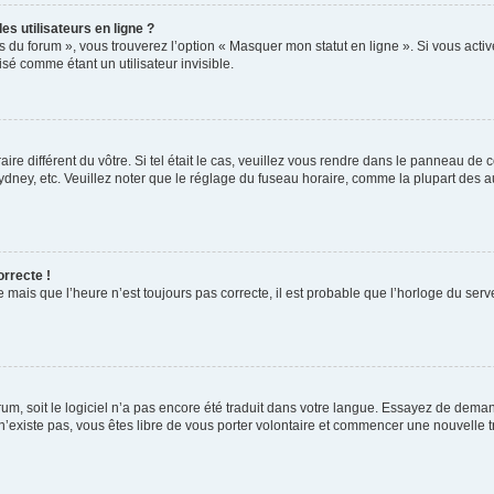
s utilisateurs en ligne ?
s du forum », vous trouverez l’option « Masquer mon statut en ligne ». Si vous activ
é comme étant un utilisateur invisible.
aire différent du vôtre. Si tel était le cas, veuillez vous rendre dans le panneau de co
ey, etc. Veuillez noter que le réglage du fuseau horaire, comme la plupart des autr
orrecte !
 mais que l’heure n’est toujours pas correcte, il est probable que l’horloge du serve
orum, soit le logiciel n’a pas encore été traduit dans votre langue. Essayez de deman
 n’existe pas, vous êtes libre de vous porter volontaire et commencer une nouvelle t