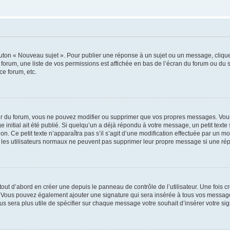
outon « Nouveau sujet ». Pour publier une réponse à un sujet ou un message, cliqu
 forum, une liste de vos permissions est affichée en bas de l’écran du forum ou du
ce forum, etc.
r du forum, vous ne pouvez modifier ou supprimer que vos propres messages. Vou
 initial ait été publié. Si quelqu’un a déjà répondu à votre message, un petit text
ion. Ce petit texte n’apparaîtra pas s’il s’agit d’une modification effectuée par un 
ue les utilisateurs normaux ne peuvent pas supprimer leur propre message si une ré
ut d’abord en créer une depuis le panneau de contrôle de l’utilisateur. Une fois c
ure. Vous pouvez également ajouter une signature qui sera insérée à tous vos mess
 vous sera plus utile de spécifier sur chaque message votre souhait d’insérer votre si