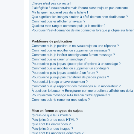
L’heure n’est pas correcte !
J’ai réglé le fuseau horaire mais l’heure n’est toujours pas correcte !
Ma langue n’apparaît pas dans la liste !
Que signifient les images situées à côté de mon nom d’utilisateur ?
Comment puis-je afficher un avatar ?
Quel est mon rang et comment puis-je le modifier ?
Pourquoi m’est-il demandé de me connecter lorsque je clique sur le lien 
Problèmes de publication
Comment puis-je publier un nouveau sujet ou une réponse ?
Comment puis-je modifier ou supprimer un message ?
Comment puis-je insérer une signature à mon message ?
Comment puis-je créer un sondage ?
Pourquoi ne puis-je pas ajouter plus d’options à un sondage ?
Comment puis-je modifier ou supprimer un sondage ?
Pourquoi ne puis-je pas accéder à un forum ?
Pourquoi ne puis-je pas transférer de pièces jointes ?
Pourquoi ai-je reçu un avertissement ?
Comment puis-je rapporter des messages à un modérateur ?
À quoi sert le bouton « Enregistrer comme brouillon » affiché lors de la 
Pourquoi mon message a-t-il besoin d’être approuvé ?
Comment puis-je remonter mes sujets ?
Mise en forme et types de sujets
Qu’est-ce que le BBCode ?
Puis-je insérer du code HTML ?
Que sont les émoticônes ?
Puis-je insérer des images ?
Que sont les annonces générales ?