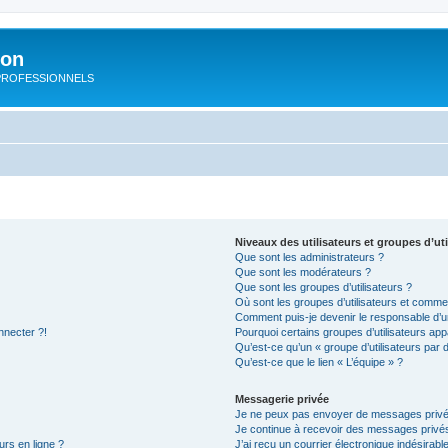
ion
rs PROFESSIONNELS
Niveaux des utilisateurs et groupes d’uti
Que sont les administrateurs ?
Que sont les modérateurs ?
Que sont les groupes d’utilisateurs ?
Où sont les groupes d’utilisateurs et commen
Comment puis-je devenir le responsable d’un
nnecter ?!
Pourquoi certains groupes d’utilisateurs app
Qu’est-ce qu’un « groupe d’utilisateurs par 
Qu’est-ce que le lien « L’équipe » ?
Messagerie privée
Je ne peux pas envoyer de messages privé
Je continue à recevoir des messages privés 
urs en ligne ?
J’ai reçu un courrier électronique indésirabl