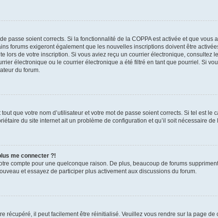
t de passe soient corrects. Si la fonctionnalité de la COPPA est activée et que vous 
ains forums exigeront également que les nouvelles inscriptions doivent être activée
te lors de votre inscription. Si vous aviez reçu un courrier électronique, consultez l
r électronique ou le courrier électronique a été filtré en tant que pourriel. Si vo
rateur du forum.
out que votre nom d’utilisateur et votre mot de passe soient corrects. Si tel est le
iétaire du site internet ait un problème de configuration et qu’il soit nécessaire de l
 plus me connecter ?!
votre compte pour une quelconque raison. De plus, beaucoup de forums suppriment pér
 nouveau et essayez de participer plus activement aux discussions du forum.
 récupéré, il peut facilement être réinitialisé. Veuillez vous rendre sur la page de