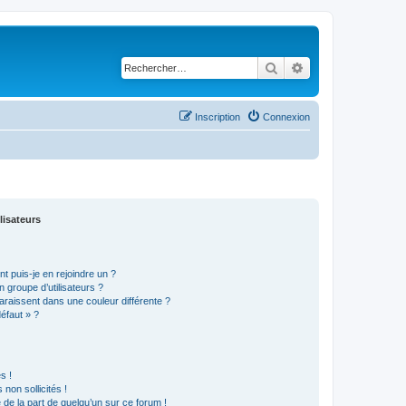
Rechercher
Recherche avancé
Inscription
Connexion
lisateurs
t puis-je en rejoindre un ?
 groupe d’utilisateurs ?
araissent dans une couleur différente ?
défaut » ?
s !
non sollicités !
e de la part de quelqu’un sur ce forum !