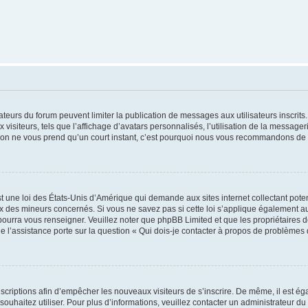
trateurs du forum peuvent limiter la publication de messages aux utilisateurs inscri
visiteurs, tels que l’affichage d’avatars personnalisés, l’utilisation de la messager
ription ne vous prend qu’un court instant, c’est pourquoi nous vous recommandons de l
t une loi des États-Unis d’Amérique qui demande aux sites internet collectant pot
 des mineurs concernés. Si vous ne savez pas si cette loi s’applique également au
 pourra vous renseigner. Veuillez noter que phpBB Limited et que les propriétaires
ue l’assistance porte sur la question « Qui dois-je contacter à propos de problèmes 
inscriptions afin d’empêcher les nouveaux visiteurs de s’inscrire. De même, il est é
s souhaitez utiliser. Pour plus d’informations, veuillez contacter un administrateur du