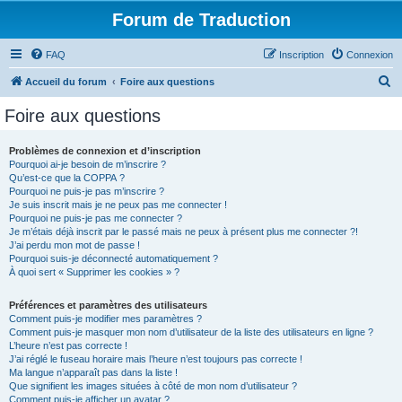
Forum de Traduction
FAQ
Inscription
Connexion
R
Accueil du forum
Foire aux questions
e
Foire aux questions
c
h
Problèmes de connexion et d’inscription
Pourquoi ai-je besoin de m’inscrire ?
e
Qu’est-ce que la COPPA ?
r
Pourquoi ne puis-je pas m’inscrire ?
Je suis inscrit mais je ne peux pas me connecter !
c
Pourquoi ne puis-je pas me connecter ?
Je m’étais déjà inscrit par le passé mais ne peux à présent plus me connecter ?!
h
J’ai perdu mon mot de passe !
e
Pourquoi suis-je déconnecté automatiquement ?
À quoi sert « Supprimer les cookies » ?
r
Préférences et paramètres des utilisateurs
Comment puis-je modifier mes paramètres ?
Comment puis-je masquer mon nom d’utilisateur de la liste des utilisateurs en ligne ?
L’heure n’est pas correcte !
J’ai réglé le fuseau horaire mais l’heure n’est toujours pas correcte !
Ma langue n’apparaît pas dans la liste !
Que signifient les images situées à côté de mon nom d’utilisateur ?
Comment puis-je afficher un avatar ?