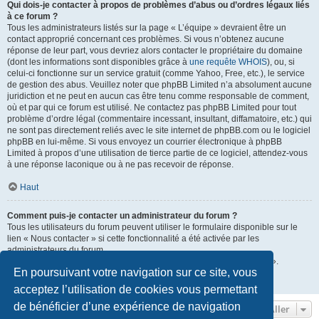
Qui dois-je contacter à propos de problèmes d’abus ou d’ordres légaux liés
à ce forum ?
Tous les administrateurs listés sur la page « L’équipe » devraient être un
contact approprié concernant ces problèmes. Si vous n’obtenez aucune
réponse de leur part, vous devriez alors contacter le propriétaire du domaine
(dont les informations sont disponibles grâce à
une requête WHOIS
), ou, si
celui-ci fonctionne sur un service gratuit (comme Yahoo, Free, etc.), le service
de gestion des abus. Veuillez noter que phpBB Limited n’a absolument aucune
juridiction et ne peut en aucun cas être tenu comme responsable de comment,
où et par qui ce forum est utilisé. Ne contactez pas phpBB Limited pour tout
problème d’ordre légal (commentaire incessant, insultant, diffamatoire, etc.) qui
ne sont pas directement reliés avec le site internet de phpBB.com ou le logiciel
phpBB en lui-même. Si vous envoyez un courrier électronique à phpBB
Limited à propos d’une utilisation de tierce partie de ce logiciel, attendez-vous
à une réponse laconique ou à ne pas recevoir de réponse.
Haut
Comment puis-je contacter un administrateur du forum ?
Tous les utilisateurs du forum peuvent utiliser le formulaire disponible sur le
lien « Nous contacter » si cette fonctionnalité a été activée par les
administrateurs du forum.
Les membres du forum peuvent également utiliser le lien « L’équipe ».
En poursuivant votre navigation sur ce site, vous
Haut
acceptez l’utilisation de cookies vous permettant
de bénéficier d’une expérience de navigation
Aller