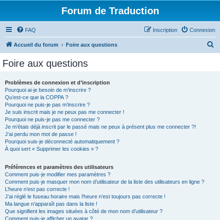
Forum de Traduction
FAQ
Inscription
Connexion
R
Accueil du forum
Foire aux questions
e
Foire aux questions
c
h
Problèmes de connexion et d’inscription
Pourquoi ai-je besoin de m’inscrire ?
e
Qu’est-ce que la COPPA ?
r
Pourquoi ne puis-je pas m’inscrire ?
Je suis inscrit mais je ne peux pas me connecter !
c
Pourquoi ne puis-je pas me connecter ?
Je m’étais déjà inscrit par le passé mais ne peux à présent plus me connecter ?!
h
J’ai perdu mon mot de passe !
e
Pourquoi suis-je déconnecté automatiquement ?
À quoi sert « Supprimer les cookies » ?
r
Préférences et paramètres des utilisateurs
Comment puis-je modifier mes paramètres ?
Comment puis-je masquer mon nom d’utilisateur de la liste des utilisateurs en ligne ?
L’heure n’est pas correcte !
J’ai réglé le fuseau horaire mais l’heure n’est toujours pas correcte !
Ma langue n’apparaît pas dans la liste !
Que signifient les images situées à côté de mon nom d’utilisateur ?
Comment puis-je afficher un avatar ?