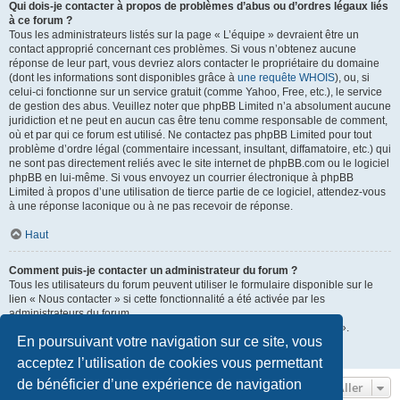
Qui dois-je contacter à propos de problèmes d’abus ou d’ordres légaux liés
à ce forum ?
Tous les administrateurs listés sur la page « L’équipe » devraient être un
contact approprié concernant ces problèmes. Si vous n’obtenez aucune
réponse de leur part, vous devriez alors contacter le propriétaire du domaine
(dont les informations sont disponibles grâce à
une requête WHOIS
), ou, si
celui-ci fonctionne sur un service gratuit (comme Yahoo, Free, etc.), le service
de gestion des abus. Veuillez noter que phpBB Limited n’a absolument aucune
juridiction et ne peut en aucun cas être tenu comme responsable de comment,
où et par qui ce forum est utilisé. Ne contactez pas phpBB Limited pour tout
problème d’ordre légal (commentaire incessant, insultant, diffamatoire, etc.) qui
ne sont pas directement reliés avec le site internet de phpBB.com ou le logiciel
phpBB en lui-même. Si vous envoyez un courrier électronique à phpBB
Limited à propos d’une utilisation de tierce partie de ce logiciel, attendez-vous
à une réponse laconique ou à ne pas recevoir de réponse.
Haut
Comment puis-je contacter un administrateur du forum ?
Tous les utilisateurs du forum peuvent utiliser le formulaire disponible sur le
lien « Nous contacter » si cette fonctionnalité a été activée par les
administrateurs du forum.
Les membres du forum peuvent également utiliser le lien « L’équipe ».
En poursuivant votre navigation sur ce site, vous
Haut
acceptez l’utilisation de cookies vous permettant
de bénéficier d’une expérience de navigation
Aller