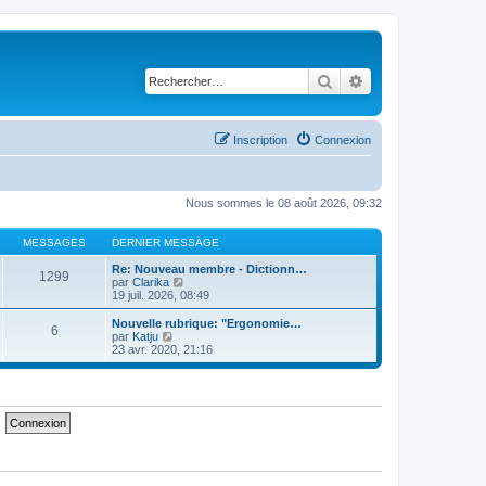
Rechercher
Recherche avancé
Inscription
Connexion
Nous sommes le 08 août 2026, 09:32
MESSAGES
DERNIER MESSAGE
Re: Nouveau membre - Dictionn…
1299
C
par
Clarika
o
19 juil. 2026, 08:49
n
s
Nouvelle rubrique: "Ergonomie…
6
u
C
par
Katju
l
o
23 avr. 2020, 21:16
t
n
e
s
r
u
l
l
e
t
d
e
e
r
r
l
n
e
i
d