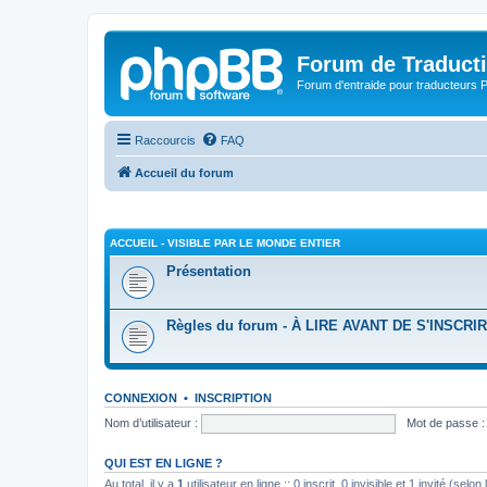
Forum de Traduct
Forum d'entraide pour traducteu
Raccourcis
FAQ
Accueil du forum
ACCUEIL - VISIBLE PAR LE MONDE ENTIER
Présentation
Règles du forum - À LIRE AVANT DE S'INSCRI
CONNEXION
•
INSCRIPTION
Nom d’utilisateur :
Mot de passe :
QUI EST EN LIGNE ?
Au total, il y a
1
utilisateur en ligne :: 0 inscrit, 0 invisible et 1 invité (se