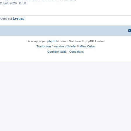
23 juil. 2026, 11:38
écent est
Lestrad
Développé par
phpBB
® Forum Software © phpBB Limited
Traduction française officielle
©
Miles Cellar
Confidentialité
|
Conditions