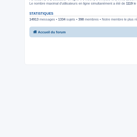
Le nombre maximal d’utilisateurs en ligne simultanément a été de
1119
le 
STATISTIQUES
14913
messages •
1334
sujets •
398
membres • Notre membre le plus r
Accueil du forum