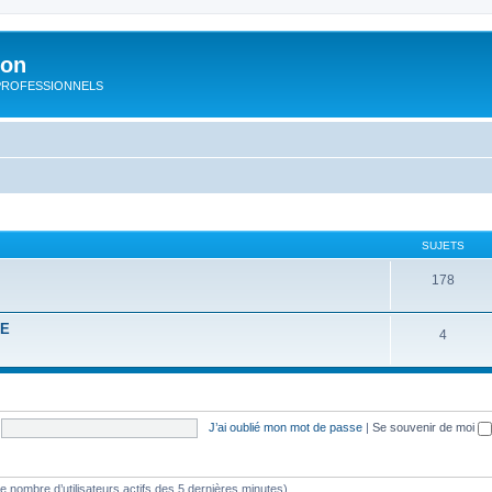
ion
rs PROFESSIONNELS
SUJETS
178
RE
4
J’ai oublié mon mot de passe
|
Se souvenir de moi
lon le nombre d’utilisateurs actifs des 5 dernières minutes)