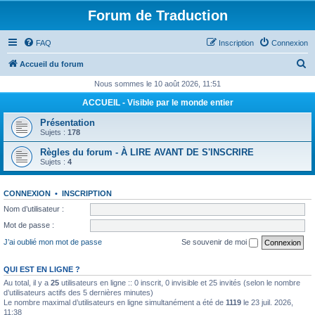
Forum de Traduction
FAQ
Inscription
Connexion
R
Accueil du forum
e
Nous sommes le 10 août 2026, 11:51
c
ACCUEIL - Visible par le monde entier
h
Présentation
e
Sujets :
178
r
Règles du forum - À LIRE AVANT DE S'INSCRIRE
Sujets :
4
c
h
CONNEXION
•
INSCRIPTION
e
Nom d’utilisateur :
r
Mot de passe :
J’ai oublié mon mot de passe
Se souvenir de moi
QUI EST EN LIGNE ?
Au total, il y a
25
utilisateurs en ligne :: 0 inscrit, 0 invisible et 25 invités (selon le nombre
d’utilisateurs actifs des 5 dernières minutes)
Le nombre maximal d’utilisateurs en ligne simultanément a été de
1119
le 23 juil. 2026,
11:38