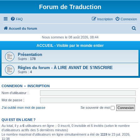
Forum de Traduction
FAQ
Inscription
Connexion
R
Accueil du forum
e
Nous sommes le 08 août 2026, 08:44
c
ACCUEIL - Visible par le monde entier
h
Présentation
e
Sujets :
178
r
Règles du forum - À LIRE AVANT DE S'INSCRIRE
Sujets :
4
c
h
CONNEXION
•
INSCRIPTION
e
Nom d’utilisateur :
r
Mot de passe :
J’ai oublié mon mot de passe
Se souvenir de moi
QUI EST EN LIGNE ?
Au total, il y a
6
utilisateurs en ligne :: 0 inscrit, 0 invisible et 6 invités (selon le nombre
d’utilisateurs actifs des 5 dernières minutes)
Le nombre maximal d’utilisateurs en ligne simultanément a été de
1119
le 23 juil. 2026,
11:38