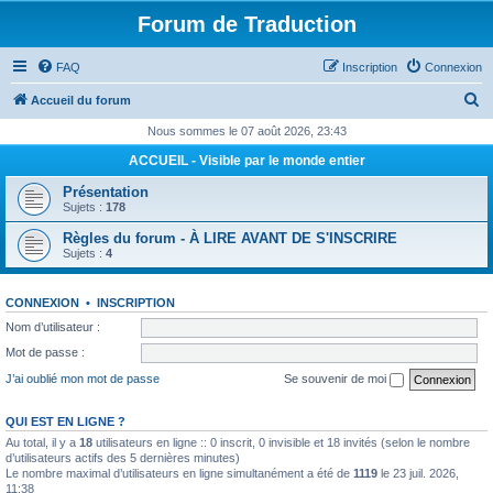
Forum de Traduction
FAQ
Inscription
Connexion
R
Accueil du forum
e
Nous sommes le 07 août 2026, 23:43
c
ACCUEIL - Visible par le monde entier
h
Présentation
e
Sujets :
178
r
Règles du forum - À LIRE AVANT DE S'INSCRIRE
Sujets :
4
c
h
CONNEXION
•
INSCRIPTION
e
Nom d’utilisateur :
r
Mot de passe :
J’ai oublié mon mot de passe
Se souvenir de moi
QUI EST EN LIGNE ?
Au total, il y a
18
utilisateurs en ligne :: 0 inscrit, 0 invisible et 18 invités (selon le nombre
d’utilisateurs actifs des 5 dernières minutes)
Le nombre maximal d’utilisateurs en ligne simultanément a été de
1119
le 23 juil. 2026,
11:38