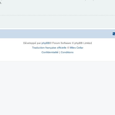
n.
Développé par
phpBB
® Forum Software © phpBB Limited
Traduction française officielle
©
Miles Cellar
Confidentialité
|
Conditions