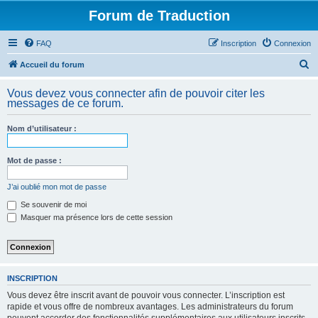
Forum de Traduction
FAQ
Inscription
Connexion
R
Accueil du forum
e
Vous devez vous connecter afin de pouvoir citer les
c
messages de ce forum.
h
Nom d’utilisateur :
e
r
Mot de passe :
c
h
J’ai oublié mon mot de passe
e
Se souvenir de moi
Masquer ma présence lors de cette session
r
INSCRIPTION
Vous devez être inscrit avant de pouvoir vous connecter. L’inscription est
rapide et vous offre de nombreux avantages. Les administrateurs du forum
peuvent accorder des fonctionnalités supplémentaires aux utilisateurs inscrits.