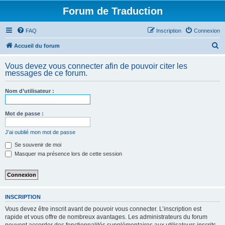
Forum de Traduction
FAQ
Inscription
Connexion
R
Accueil du forum
e
Vous devez vous connecter afin de pouvoir citer les
c
messages de ce forum.
h
Nom d’utilisateur :
e
r
Mot de passe :
c
h
J’ai oublié mon mot de passe
e
Se souvenir de moi
Masquer ma présence lors de cette session
r
INSCRIPTION
Vous devez être inscrit avant de pouvoir vous connecter. L’inscription est
rapide et vous offre de nombreux avantages. Les administrateurs du forum
peuvent accorder des fonctionnalités supplémentaires aux utilisateurs inscrits.