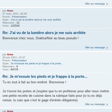
Aller au message
par
Anne
27 sept. 2021, 09:56
Forum :
Présentation
Sujet :
J'ai vu de la lumière alors je me suis arrêtée
Réponses :
12
Vues :
122532
Re: J'ai vu de la lumière alors je me suis arrêtée
Bienvenue chez nous, DrakkarNoir au beau pseudo !
Aller au message
par
Anne
30 juin 2021, 15:47
Forum :
Présentation
Sujet :
Je m'essuie les pieds et je frappe à la porte...
Réponses :
6
Vues :
84725
Re: Je m'essuie les pieds et je frappe à la porte...
Tu es tout à fait au bon endroit. Bienvenue !
Je t'ouvre les portes et j'espère que tu en profiteras pour aller nous mettre
une petite recette de cuisine dans la rubrique faite pour (si tu es déjà
venue, tu sais que c'est le gage d'entrée obligatoire).
Aller au message
par
Anne