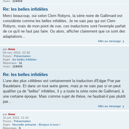
Vues :
118404
Re: les belles infidèles
Merci beaucoup, oui selon Clem Robyns, la série noire de Gallimard est
considérée comme les belles infidèles. Je ne sais pas qui est Clem
Robyns, mais de mon point de vue, ces traductions sont l'exemple parfait
de ce qu'il ne faut pas faire. Ou alors, afficher clairement que ce sont des
adaptations...
Aller au message
par
Anne
04 nov. 2022, 22:39
Forum :
Présentation
Sujet :
les belles infidèles
Réponses :
11
Vues :
118404
Re: les belles infidèles
L'une des plus célèbres est certainement la traduction d'Edgar Poe par
Baudelaire. Et dans un tout autre genre, mais je ne sais pas si on peut
qualifier ça de "belles" infidèles, il y a toute la série noire de Gallimard, à
une certaine époque. Mais comme sujet de thèse, ne faudrait-il pas plutôt
par...
Aller au message
par
Anne
10 juil. 2022, 21:42
Forum :
Présentation
Sujet :
Nouvelle arrivante - Bonjour à tous !
Réponses :
6