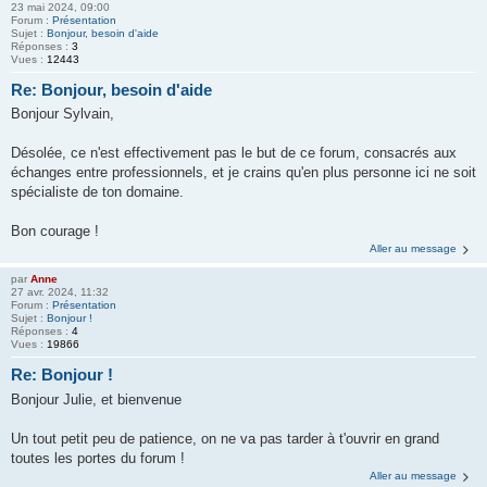
23 mai 2024, 09:00
Forum :
Présentation
Sujet :
Bonjour, besoin d'aide
Réponses :
3
Vues :
12443
Re: Bonjour, besoin d'aide
Bonjour Sylvain,
Désolée, ce n'est effectivement pas le but de ce forum, consacrés aux
échanges entre professionnels, et je crains qu'en plus personne ici ne soit
spécialiste de ton domaine.
Bon courage !
Aller au message
par
Anne
27 avr. 2024, 11:32
Forum :
Présentation
Sujet :
Bonjour !
Réponses :
4
Vues :
19866
Re: Bonjour !
Bonjour Julie, et bienvenue
Un tout petit peu de patience, on ne va pas tarder à t'ouvrir en grand
toutes les portes du forum !
Aller au message