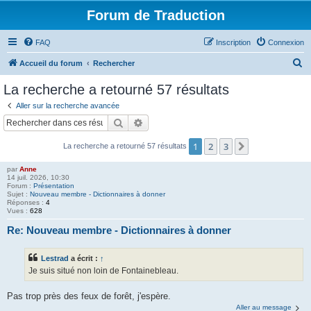
Forum de Traduction
FAQ
Inscription
Connexion
R
Accueil du forum
Rechercher
e
La recherche a retourné 57 résultats
c
Aller sur la recherche avancée
h
Rechercher
Recherche avancée
e
1
2
3
Suivant
La recherche a retourné 57 résultats
r
c
par
Anne
14 juil. 2026, 10:30
h
Forum :
Présentation
Sujet :
Nouveau membre - Dictionnaires à donner
e
Réponses :
4
Vues :
628
r
Re: Nouveau membre - Dictionnaires à donner
Lestrad
a écrit :
↑
Je suis situé non loin de Fontainebleau.
Pas trop près des feux de forêt, j'espère.
Aller au message