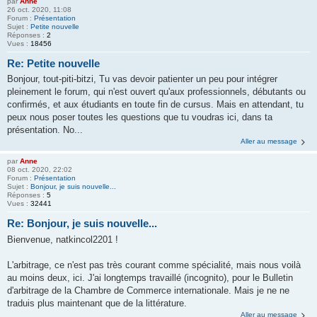
par
Anne
26 oct. 2020, 11:08
Forum :
Présentation
Sujet :
Petite nouvelle
Réponses :
2
Vues :
18456
Re: Petite nouvelle
Bonjour, tout-piti-bitzi, Tu vas devoir patienter un peu pour intégrer
pleinement le forum, qui n'est ouvert qu'aux professionnels, débutants ou
confirmés, et aux étudiants en toute fin de cursus. Mais en attendant, tu
peux nous poser toutes les questions que tu voudras ici, dans ta
présentation. No...
Aller au message
par
Anne
08 oct. 2020, 22:02
Forum :
Présentation
Sujet :
Bonjour, je suis nouvelle...
Réponses :
5
Vues :
32441
Re: Bonjour, je suis nouvelle...
Bienvenue, natkincol2201 !
L'arbitrage, ce n'est pas très courant comme spécialité, mais nous voilà
au moins deux, ici. J'ai longtemps travaillé (incognito), pour le Bulletin
d'arbitrage de la Chambre de Commerce internationale. Mais je ne ne
traduis plus maintenant que de la littérature.
Aller au message