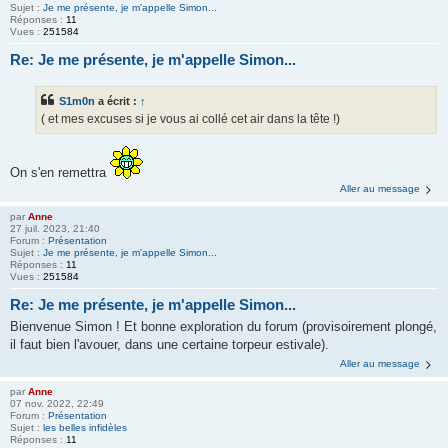
Sujet :
Je me présente, je m'appelle Simon...
Réponses :
11
Vues :
251584
Re: Je me présente, je m'appelle Simon...
S1m0n
a écrit :
↑
( et mes excuses si je vous ai collé cet air dans la tête !)
On s'en remettra
Aller au message
par
Anne
27 juil. 2023, 21:40
Forum :
Présentation
Sujet :
Je me présente, je m'appelle Simon...
Réponses :
11
Vues :
251584
Re: Je me présente, je m'appelle Simon...
Bienvenue Simon ! Et bonne exploration du forum (provisoirement plongé,
il faut bien l'avouer, dans une certaine torpeur estivale).
Aller au message
par
Anne
07 nov. 2022, 22:49
Forum :
Présentation
Sujet :
les belles infidèles
Réponses :
11