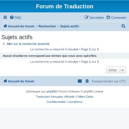
Forum de Traduction
FAQ
Inscription
Connexion
R
Accueil du forum
Rechercher
Sujets actifs
e
Sujets actifs
c
Aller sur la recherche avancée
h
La recherche a retourné 0 résultat • Page
1
sur
1
e
Aucun résultat ne correspond aux termes que vous avez spécifiés.
r
La recherche a retourné 0 résultat • Page
1
sur
1
c
Aller
h
Accueil du forum
Fuseau horaire sur
UTC
e
r
Développé par
phpBB
® Forum Software © phpBB Limited
Traduction française officielle
©
Miles Cellar
Confidentialité
|
Conditions