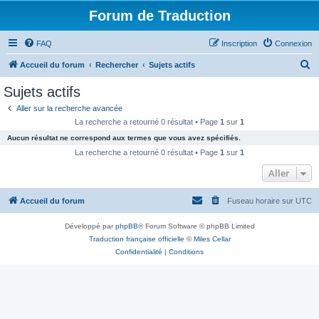
Forum de Traduction
FAQ
Inscription
Connexion
R
Accueil du forum
Rechercher
Sujets actifs
e
Sujets actifs
c
Aller sur la recherche avancée
h
La recherche a retourné 0 résultat • Page
1
sur
1
e
Aucun résultat ne correspond aux termes que vous avez spécifiés.
r
La recherche a retourné 0 résultat • Page
1
sur
1
c
Aller
h
Accueil du forum
Fuseau horaire sur
UTC
e
r
Développé par
phpBB
® Forum Software © phpBB Limited
Traduction française officielle
©
Miles Cellar
Confidentialité
|
Conditions