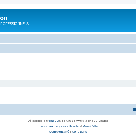
ion
rs PROFESSIONNELS
Développé par
phpBB
® Forum Software © phpBB Limited
Traduction française officielle
©
Miles Cellar
Confidentialité
|
Conditions