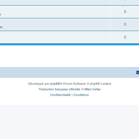
0
n
0
on
0
Développé par
phpBB
® Forum Software © phpBB Limited
Traduction française officielle
©
Miles Cellar
Confidentialité
|
Conditions