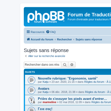
Forum de Traduct
Forum d'entraide pour traducteu
Raccourcis
FAQ
Accueil du forum
Rechercher
Sujets sans réponse
Sujets sans réponse
Aller sur la recherche avancée
Rechercher
Recherche avancée
SUJETS
Nouvelle rubrique: "Ergonomie, santé"
par
Katju
»
23 avr. 2020, 21:16
» dans
Règles du forum - À
Avatars
par
Katju
»
06 déc. 2018, 21:38
» dans
Règles du forum - À
Prière de s'essuyer les pieds avant d'entrer…
par
marmeline
»
02 mai 2018, 11:09
» dans
Règles du foru
Γεια σας!