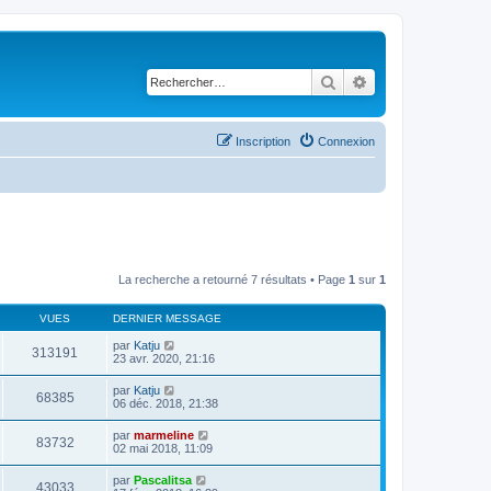
Rechercher
Recherche avancé
Inscription
Connexion
La recherche a retourné 7 résultats • Page
1
sur
1
VUES
DERNIER MESSAGE
par
Katju
313191
23 avr. 2020, 21:16
par
Katju
68385
06 déc. 2018, 21:38
par
marmeline
83732
02 mai 2018, 11:09
par
Pascalitsa
43033