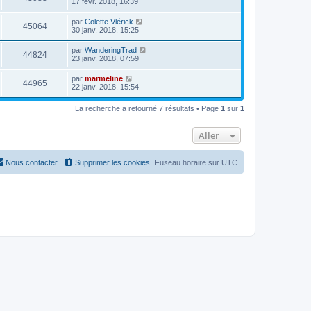
17 févr. 2018, 16:39
par
Colette Vlérick
45064
30 janv. 2018, 15:25
par
WanderingTrad
44824
23 janv. 2018, 07:59
par
marmeline
44965
22 janv. 2018, 15:54
La recherche a retourné 7 résultats • Page
1
sur
1
Aller
Nous contacter
Supprimer les cookies
Fuseau horaire sur
UTC