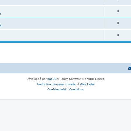
0
n
0
on
0
Développé par
phpBB
® Forum Software © phpBB Limited
Traduction française officielle
©
Miles Cellar
Confidentialité
|
Conditions