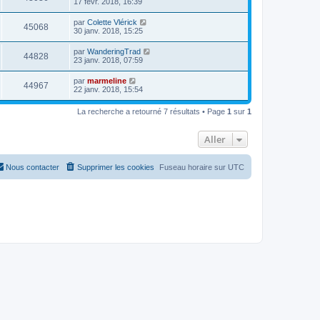
17 févr. 2018, 16:39
par
Colette Vlérick
45068
30 janv. 2018, 15:25
par
WanderingTrad
44828
23 janv. 2018, 07:59
par
marmeline
44967
22 janv. 2018, 15:54
La recherche a retourné 7 résultats • Page
1
sur
1
Aller
Nous contacter
Supprimer les cookies
Fuseau horaire sur
UTC