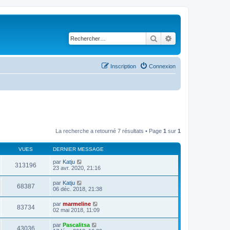
Rechercher
Recherche avancé
Inscription
Connexion
La recherche a retourné 7 résultats • Page
1
sur
1
VUES
DERNIER MESSAGE
par
Katju
313196
23 avr. 2020, 21:16
par
Katju
68387
06 déc. 2018, 21:38
par
marmeline
83734
02 mai 2018, 11:09
par
Pascalitsa
43036