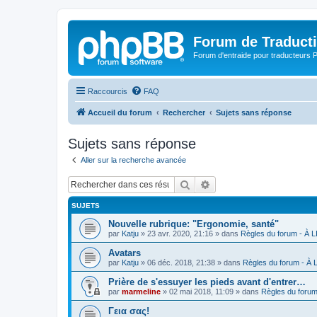
Forum de Traduct
Forum d'entraide pour traducteu
Raccourcis
FAQ
Accueil du forum
Rechercher
Sujets sans réponse
Sujets sans réponse
Aller sur la recherche avancée
Rechercher
Recherche avancée
SUJETS
Nouvelle rubrique: "Ergonomie, santé"
par
Katju
»
23 avr. 2020, 21:16
» dans
Règles du forum - À
Avatars
par
Katju
»
06 déc. 2018, 21:38
» dans
Règles du forum - À
Prière de s'essuyer les pieds avant d'entrer…
par
marmeline
»
02 mai 2018, 11:09
» dans
Règles du foru
Γεια σας!