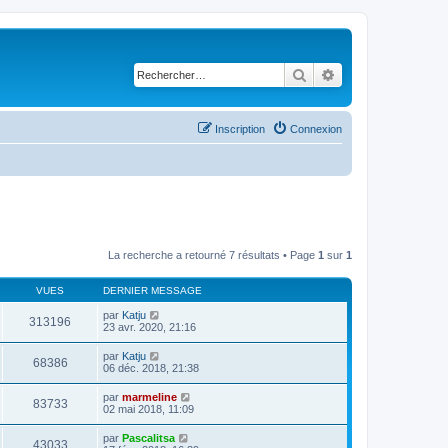
Rechercher
Recherche avancé
Inscription
Connexion
La recherche a retourné 7 résultats • Page
1
sur
1
VUES
DERNIER MESSAGE
par
Katju
313196
23 avr. 2020, 21:16
par
Katju
68386
06 déc. 2018, 21:38
par
marmeline
83733
02 mai 2018, 11:09
par
Pascalitsa
43033