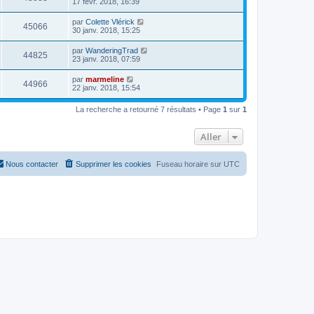
17 févr. 2018, 16:39
par
Colette Vlérick
45066
30 janv. 2018, 15:25
par
WanderingTrad
44825
23 janv. 2018, 07:59
par
marmeline
44966
22 janv. 2018, 15:54
La recherche a retourné 7 résultats • Page
1
sur
1
Aller
Nous contacter
Supprimer les cookies
Fuseau horaire sur
UTC