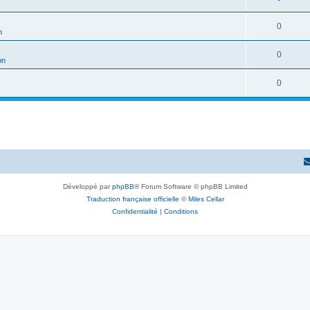
0
n
0
on
0
Développé par
phpBB
® Forum Software © phpBB Limited
Traduction française officielle
©
Miles Cellar
Confidentialité
|
Conditions