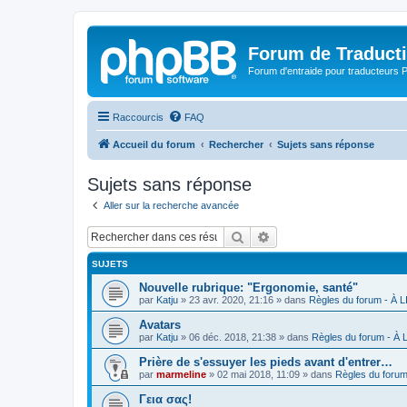
Forum de Traduct
Forum d'entraide pour traducteu
Raccourcis
FAQ
Accueil du forum
Rechercher
Sujets sans réponse
Sujets sans réponse
Aller sur la recherche avancée
Rechercher
Recherche avancée
SUJETS
Nouvelle rubrique: "Ergonomie, santé"
par
Katju
»
23 avr. 2020, 21:16
» dans
Règles du forum - À
Avatars
par
Katju
»
06 déc. 2018, 21:38
» dans
Règles du forum - À
Prière de s'essuyer les pieds avant d'entrer…
par
marmeline
»
02 mai 2018, 11:09
» dans
Règles du foru
Γεια σας!