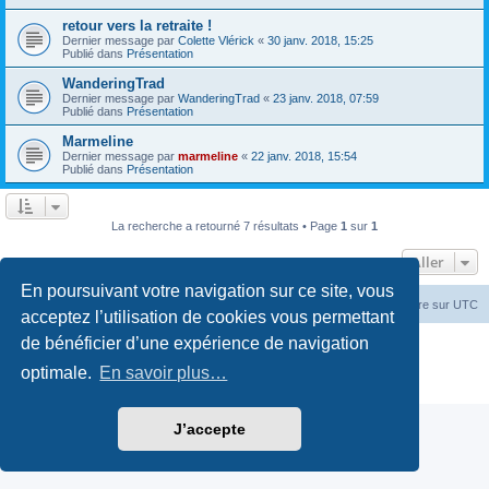
retour vers la retraite !
Dernier message par
Colette Vlérick
«
30 janv. 2018, 15:25
Publié dans
Présentation
WanderingTrad
Dernier message par
WanderingTrad
«
23 janv. 2018, 07:59
Publié dans
Présentation
Marmeline
Dernier message par
marmeline
«
22 janv. 2018, 15:54
Publié dans
Présentation
La recherche a retourné 7 résultats • Page
1
sur
1
Aller
En poursuivant votre navigation sur ce site, vous
Accueil du forum
Fuseau horaire sur
UTC
acceptez l’utilisation de cookies vous permettant
de bénéficier d’une expérience de navigation
Développé par
phpBB
® Forum Software © phpBB Limited
Traduction française officielle
©
Miles Cellar
optimale.
En savoir plus…
Confidentialité
|
Conditions
J’accepte