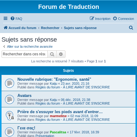
Forum de Traduction
FAQ
Inscription
Connexion
R
Accueil du forum
Rechercher
Sujets sans réponse
e
Sujets sans réponse
c
Aller sur la recherche avancée
h
Rechercher
Recherche avancée
e
La recherche a retourné 7 résultats • Page
1
sur
1
r
Sujets
c
Nouvelle rubrique: "Ergonomie, santé"
h
Dernier message par
Katju
«
23 avr. 2020, 21:16
e
Publié dans
Règles du forum - À LIRE AVANT DE S'INSCRIRE
r
Avatars
Dernier message par
Katju
«
06 déc. 2018, 21:38
Publié dans
Règles du forum - À LIRE AVANT DE S'INSCRIRE
Prière de s'essuyer les pieds avant d'entrer…
Dernier message par
marmeline
«
02 mai 2018, 11:09
Publié dans
Règles du forum - À LIRE AVANT DE S'INSCRIRE
Γεια σας!
Dernier message par
Pascalitsa
«
17 févr. 2018, 16:39
Publié dans
Présentation