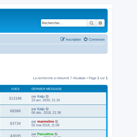
Rechercher
Recherche avancé
Inscription
Connexion
La recherche a retourné 7 résultats • Page
1
sur
1
VUES
DERNIER MESSAGE
par
Katju
313196
23 avr. 2020, 21:16
par
Katju
68386
06 déc. 2018, 21:38
par
marmeline
83734
02 mai 2018, 11:09
par
Pascalitsa
43035