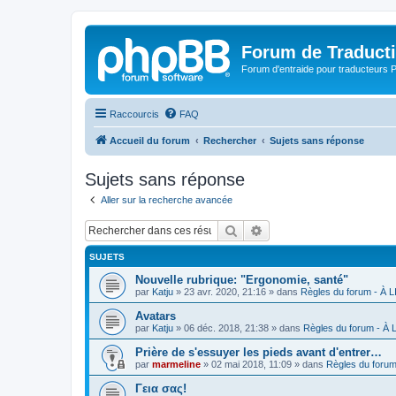
Forum de Traduct
Forum d'entraide pour traducteu
Raccourcis
FAQ
Accueil du forum
Rechercher
Sujets sans réponse
Sujets sans réponse
Aller sur la recherche avancée
Rechercher
Recherche avancée
SUJETS
Nouvelle rubrique: "Ergonomie, santé"
par
Katju
»
23 avr. 2020, 21:16
» dans
Règles du forum - À
Avatars
par
Katju
»
06 déc. 2018, 21:38
» dans
Règles du forum - À
Prière de s'essuyer les pieds avant d'entrer…
par
marmeline
»
02 mai 2018, 11:09
» dans
Règles du foru
Γεια σας!