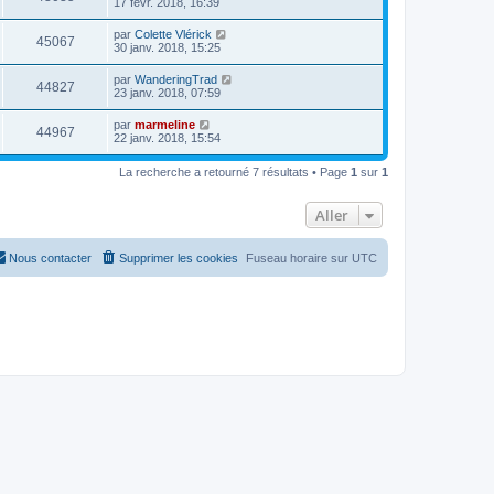
17 févr. 2018, 16:39
par
Colette Vlérick
45067
30 janv. 2018, 15:25
par
WanderingTrad
44827
23 janv. 2018, 07:59
par
marmeline
44967
22 janv. 2018, 15:54
La recherche a retourné 7 résultats • Page
1
sur
1
Aller
Nous contacter
Supprimer les cookies
Fuseau horaire sur
UTC