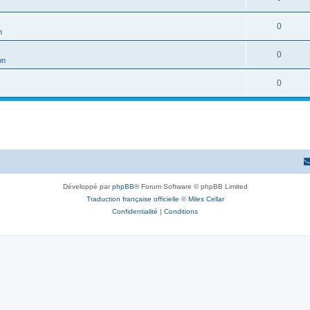
0
n
0
on
0
Développé par
phpBB
® Forum Software © phpBB Limited
Traduction française officielle
©
Miles Cellar
Confidentialité
|
Conditions