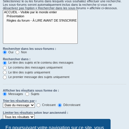
Sélectionnez le ou les forums dans lesquels vous souhaitez effectuer une recherche.
Les sous-forums seront automatiquement inclus dans la recherche si vous ne
désactivez pas l’option « Rechercher dans les sous-forums » affichée ci-dessous.
Rechercher dans les sous-forums :
Oui
Non
Rechercher dans :
Le titre des sujets et le contenu des messages
Le contenu des messages uniquement
Le titre des sujets uniquement
Le premier message des sujets uniquement
Afficher les résultats sous forme de :
Messages
Sujets
Trier les résultats par :
Croissant
Décroissant
Limiter les résultats selon leur ancienneté :
Afficher seulement les premiers :
En poursuivant votre navigation sur ce site, vous
caractères des messages