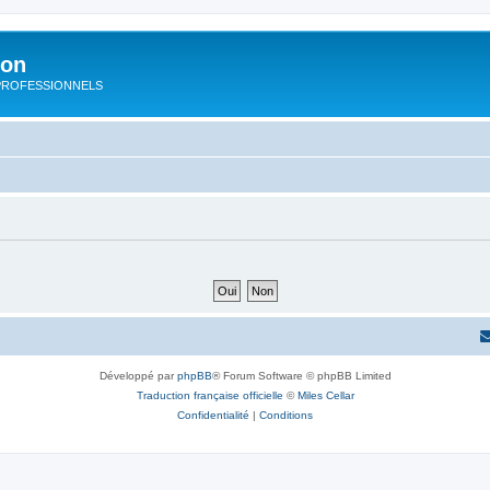
ion
rs PROFESSIONNELS
Développé par
phpBB
® Forum Software © phpBB Limited
Traduction française officielle
©
Miles Cellar
Confidentialité
|
Conditions