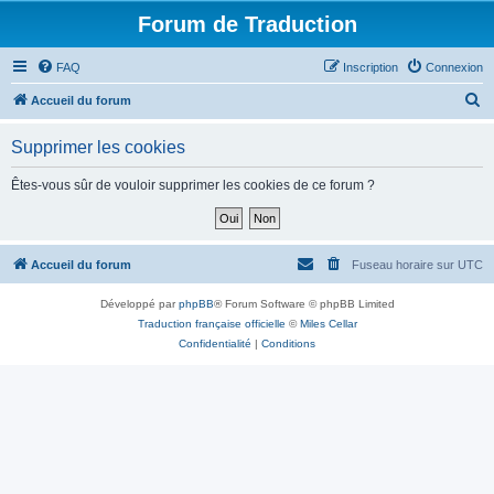
Forum de Traduction
FAQ
Inscription
Connexion
R
Accueil du forum
e
Supprimer les cookies
c
h
Êtes-vous sûr de vouloir supprimer les cookies de ce forum ?
e
r
c
Accueil du forum
Fuseau horaire sur
UTC
h
Développé par
phpBB
® Forum Software © phpBB Limited
e
Traduction française officielle
©
Miles Cellar
r
Confidentialité
|
Conditions