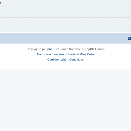
n.
Développé par
phpBB
® Forum Software © phpBB Limited
Traduction française officielle
©
Miles Cellar
Confidentialité
|
Conditions