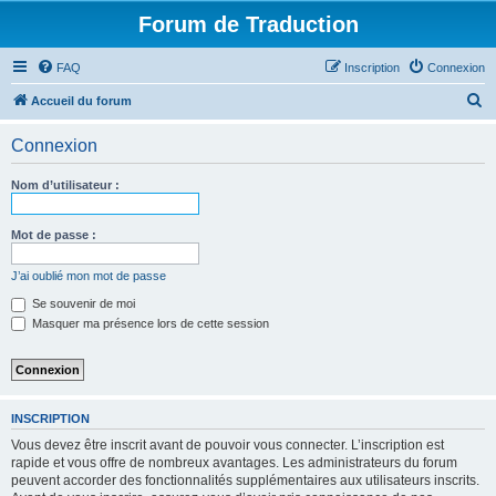
Forum de Traduction
FAQ
Inscription
Connexion
R
Accueil du forum
e
Connexion
c
h
Nom d’utilisateur :
e
r
Mot de passe :
c
J’ai oublié mon mot de passe
h
Se souvenir de moi
e
Masquer ma présence lors de cette session
r
INSCRIPTION
Vous devez être inscrit avant de pouvoir vous connecter. L’inscription est
rapide et vous offre de nombreux avantages. Les administrateurs du forum
peuvent accorder des fonctionnalités supplémentaires aux utilisateurs inscrits.