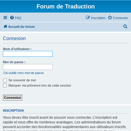
Forum de Traduction
FAQ
Inscription
Connexion
R
Accueil du forum
e
Connexion
c
h
Nom d’utilisateur :
e
r
Mot de passe :
c
J’ai oublié mon mot de passe
h
Se souvenir de moi
e
Masquer ma présence lors de cette session
r
INSCRIPTION
Vous devez être inscrit avant de pouvoir vous connecter. L’inscription est
rapide et vous offre de nombreux avantages. Les administrateurs du forum
peuvent accorder des fonctionnalités supplémentaires aux utilisateurs inscrits.