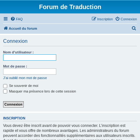
Forum de Traduction
FAQ
Inscription
Connexion
R
Accueil du forum
e
Connexion
c
h
Nom d’utilisateur :
e
r
Mot de passe :
c
J’ai oublié mon mot de passe
h
Se souvenir de moi
e
Masquer ma présence lors de cette session
r
INSCRIPTION
Vous devez être inscrit avant de pouvoir vous connecter. L’inscription est
rapide et vous offre de nombreux avantages. Les administrateurs du forum
peuvent accorder des fonctionnalités supplémentaires aux utilisateurs inscrits.