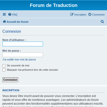
Forum de Traduction
FAQ
Inscription
Connexion
R
Accueil du forum
e
Connexion
c
h
Nom d’utilisateur :
e
r
Mot de passe :
c
J’ai oublié mon mot de passe
h
Se souvenir de moi
e
Masquer ma présence lors de cette session
r
INSCRIPTION
Vous devez être inscrit avant de pouvoir vous connecter. L’inscription est
rapide et vous offre de nombreux avantages. Les administrateurs du forum
peuvent accorder des fonctionnalités supplémentaires aux utilisateurs inscrits.