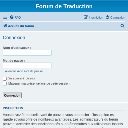
Forum de Traduction
FAQ
Inscription
Connexion
R
Accueil du forum
e
Connexion
c
h
Nom d’utilisateur :
e
r
Mot de passe :
c
J’ai oublié mon mot de passe
h
Se souvenir de moi
e
Masquer ma présence lors de cette session
r
INSCRIPTION
Vous devez être inscrit avant de pouvoir vous connecter. L’inscription est
rapide et vous offre de nombreux avantages. Les administrateurs du forum
peuvent accorder des fonctionnalités supplémentaires aux utilisateurs inscrits.