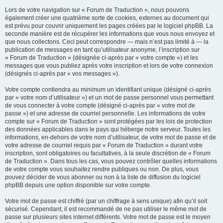
Lors de votre navigation sur « Forum de Traduction », nous pouvons
également créer une quatrième sorte de cookies, externes au document qui
est prévu pour couvrir uniquement les pages créées par le logiciel phpBB. La
seconde manière est de récupérer les informations que vous nous envoyez et
que nous collectons. Ceci peut correspondre — mais n’est pas limité à — la
publication de messages en tant qu’utilisateur anonyme, l’inscription sur
« Forum de Traduction » (désignée ci-après par « votre compte ») et les
messages que vous publiez après votre inscription et lors de votre connexion
(désignés ci-après par « vos messages »).
Votre compte contiendra au minimum un identifiant unique (désigné ci-après
par « votre nom d’utilisateur ») et un mot de passe personnel vous permettant
de vous connecter à votre compte (désigné ci-après par « votre mot de
passe ») et une adresse de courriel personnelle. Les informations de votre
compte sur « Forum de Traduction » sont protégées par les lois de protection
des données applicables dans le pays qui héberge notre serveur. Toutes les
informations, en-dehors de votre nom d’utilisateur, de votre mot de passe et de
votre adresse de courriel requis par « Forum de Traduction » durant votre
inscription, sont obligatoires ou facultatives, à la seule discrétion de « Forum
de Traduction ». Dans tous les cas, vous pouvez contrôler quelles informations
de votre compte vous souhaitez rendre publiques ou non. De plus, vous
pouvez décider de vous abonner ou non à la liste de diffusion du logiciel
phpBB depuis une option disponible sur votre compte.
Votre mot de passe est chiffré (par un chiffrage à sens unique) afin qu’il soit
sécurisé. Cependant, il est recommandé de ne pas utiliser le même mot de
passe sur plusieurs sites internet différents. Votre mot de passe est le moyen