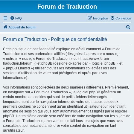
Forum de Traduction
FAQ
Inscription
Connexion
R
Accueil du forum
e
Forum de Traduction - Politique de confidentialité
c
h
Cette politique de confidentialité explique en détail comment « Forum de
Traduction » et ses partenaires affiliés (désignés ci-après par « nous »,
e
« notre », « nos », « Forum de Traduction » et « https://www.forum-
r
traduction.fr/forum ») et phpBB (désigné ci-après par « logiciel phpBB » et
« phpBB Limited ») utilisent toutes les informations collectées lors des
c
sessions d’utilisation de votre part (désignées ci-après par « vos
h
informations »).
e
Vos informations sont collectées de deux manières différentes. Premièrement,
r
en naviguant sur « Forum de Traduction », le logiciel phpBB génèrera un
certain nombre de cookies qui sont de petits fichiers téléchargés
temporairement par le navigateur internet de votre ordinateur. Les deux
premiers cookies ne contiennent qu’un identifiant utilisateur et un identifiant
anonyme de session qui vous sont automatiquement assignés par le logiciel
phpBB. Un troisième cookie sera créé lors de votre navigation sur les sujets de
« Forum de Traduction », archivant de ce fait tous les sujets que vous avez
consultés et permettant d’améliorer votre confort de navigation en tant
qu’utilisateur.