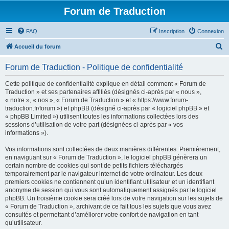
Forum de Traduction
FAQ
Inscription
Connexion
R
Accueil du forum
e
Forum de Traduction - Politique de confidentialité
c
h
Cette politique de confidentialité explique en détail comment « Forum de
Traduction » et ses partenaires affiliés (désignés ci-après par « nous »,
e
« notre », « nos », « Forum de Traduction » et « https://www.forum-
r
traduction.fr/forum ») et phpBB (désigné ci-après par « logiciel phpBB » et
« phpBB Limited ») utilisent toutes les informations collectées lors des
c
sessions d’utilisation de votre part (désignées ci-après par « vos
h
informations »).
e
Vos informations sont collectées de deux manières différentes. Premièrement,
r
en naviguant sur « Forum de Traduction », le logiciel phpBB génèrera un
certain nombre de cookies qui sont de petits fichiers téléchargés
temporairement par le navigateur internet de votre ordinateur. Les deux
premiers cookies ne contiennent qu’un identifiant utilisateur et un identifiant
anonyme de session qui vous sont automatiquement assignés par le logiciel
phpBB. Un troisième cookie sera créé lors de votre navigation sur les sujets de
« Forum de Traduction », archivant de ce fait tous les sujets que vous avez
consultés et permettant d’améliorer votre confort de navigation en tant
qu’utilisateur.