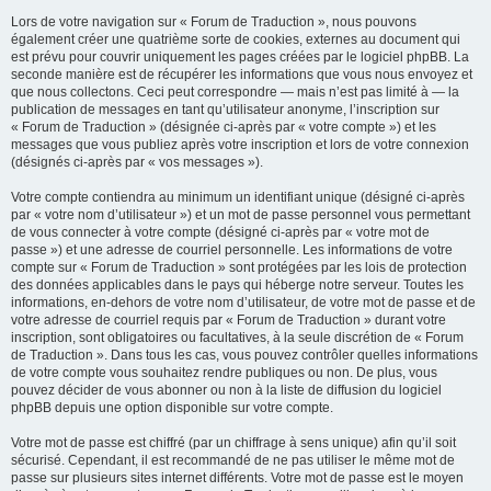
Lors de votre navigation sur « Forum de Traduction », nous pouvons
également créer une quatrième sorte de cookies, externes au document qui
est prévu pour couvrir uniquement les pages créées par le logiciel phpBB. La
seconde manière est de récupérer les informations que vous nous envoyez et
que nous collectons. Ceci peut correspondre — mais n’est pas limité à — la
publication de messages en tant qu’utilisateur anonyme, l’inscription sur
« Forum de Traduction » (désignée ci-après par « votre compte ») et les
messages que vous publiez après votre inscription et lors de votre connexion
(désignés ci-après par « vos messages »).
Votre compte contiendra au minimum un identifiant unique (désigné ci-après
par « votre nom d’utilisateur ») et un mot de passe personnel vous permettant
de vous connecter à votre compte (désigné ci-après par « votre mot de
passe ») et une adresse de courriel personnelle. Les informations de votre
compte sur « Forum de Traduction » sont protégées par les lois de protection
des données applicables dans le pays qui héberge notre serveur. Toutes les
informations, en-dehors de votre nom d’utilisateur, de votre mot de passe et de
votre adresse de courriel requis par « Forum de Traduction » durant votre
inscription, sont obligatoires ou facultatives, à la seule discrétion de « Forum
de Traduction ». Dans tous les cas, vous pouvez contrôler quelles informations
de votre compte vous souhaitez rendre publiques ou non. De plus, vous
pouvez décider de vous abonner ou non à la liste de diffusion du logiciel
phpBB depuis une option disponible sur votre compte.
Votre mot de passe est chiffré (par un chiffrage à sens unique) afin qu’il soit
sécurisé. Cependant, il est recommandé de ne pas utiliser le même mot de
passe sur plusieurs sites internet différents. Votre mot de passe est le moyen