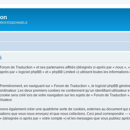
ion
rs PROFESSIONNELS
é
Forum de Traduction » et ses partenaires affiliés (désignés ci-après par « nous », «
près par « logiciel phpBB » et « phpBB Limited ») utilisent toutes les informations c
 Premièrement, en naviguant sur « Forum de Traduction », le logiciel phpBB génèrer
ordinateur. Les deux premiers cookies ne contiennent qu’un identifiant utilisateur 
okie sera créé lors de votre navigation sur les sujets de « Forum de Traduction », 
lisateur.
uvons également créer une quatrième sorte de cookies, externes au document qui e
mations que vous nous envoyez et que nous collectons. Ceci peut correspondre — m
 » (désignée ci-après par « votre compte ») et les messages que vous publiez après 