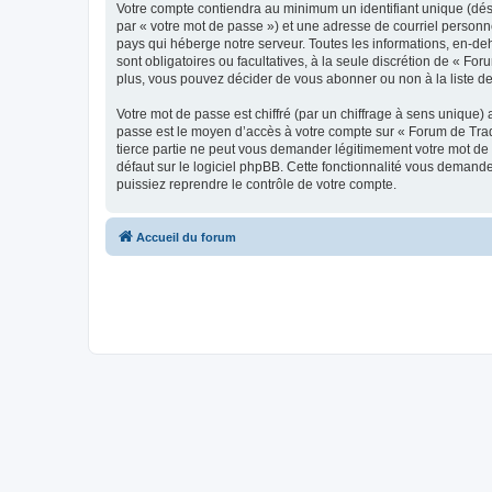
Votre compte contiendra au minimum un identifiant unique (dés
par « votre mot de passe ») et une adresse de courriel personn
pays qui héberge notre serveur. Toutes les informations, en-deh
sont obligatoires ou facultatives, à la seule discrétion de « 
plus, vous pouvez décider de vous abonner ou non à la liste de
Votre mot de passe est chiffré (par un chiffrage à sens unique) 
passe est le moyen d’accès à votre compte sur « Forum de Trad
tierce partie ne peut vous demander légitimement votre mot de 
défaut sur le logiciel phpBB. Cette fonctionnalité vous demande
puissiez reprendre le contrôle de votre compte.
Accueil du forum