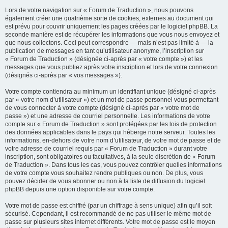
Lors de votre navigation sur « Forum de Traduction », nous pouvons
également créer une quatrième sorte de cookies, externes au document qui
est prévu pour couvrir uniquement les pages créées par le logiciel phpBB. La
seconde manière est de récupérer les informations que vous nous envoyez et
que nous collectons. Ceci peut correspondre — mais n’est pas limité à — la
publication de messages en tant qu’utilisateur anonyme, l’inscription sur
« Forum de Traduction » (désignée ci-après par « votre compte ») et les
messages que vous publiez après votre inscription et lors de votre connexion
(désignés ci-après par « vos messages »).
Votre compte contiendra au minimum un identifiant unique (désigné ci-après
par « votre nom d’utilisateur ») et un mot de passe personnel vous permettant
de vous connecter à votre compte (désigné ci-après par « votre mot de
passe ») et une adresse de courriel personnelle. Les informations de votre
compte sur « Forum de Traduction » sont protégées par les lois de protection
des données applicables dans le pays qui héberge notre serveur. Toutes les
informations, en-dehors de votre nom d’utilisateur, de votre mot de passe et de
votre adresse de courriel requis par « Forum de Traduction » durant votre
inscription, sont obligatoires ou facultatives, à la seule discrétion de « Forum
de Traduction ». Dans tous les cas, vous pouvez contrôler quelles informations
de votre compte vous souhaitez rendre publiques ou non. De plus, vous
pouvez décider de vous abonner ou non à la liste de diffusion du logiciel
phpBB depuis une option disponible sur votre compte.
Votre mot de passe est chiffré (par un chiffrage à sens unique) afin qu’il soit
sécurisé. Cependant, il est recommandé de ne pas utiliser le même mot de
passe sur plusieurs sites internet différents. Votre mot de passe est le moyen