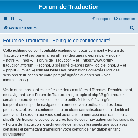
Forum de Traduction
FAQ
Inscription
Connexion
R
Accueil du forum
e
Forum de Traduction - Politique de confidentialité
c
h
Cette politique de confidentialité explique en détail comment « Forum de
Traduction » et ses partenaires affiliés (désignés ci-après par « nous »,
e
« notre », « nos », « Forum de Traduction » et « https://www.forum-
r
traduction.fr/forum ») et phpBB (désigné ci-après par « logiciel phpBB » et
« phpBB Limited ») utilisent toutes les informations collectées lors des
c
sessions d’utilisation de votre part (désignées ci-après par « vos
h
informations »).
e
Vos informations sont collectées de deux manières différentes. Premièrement,
r
en naviguant sur « Forum de Traduction », le logiciel phpBB génèrera un
certain nombre de cookies qui sont de petits fichiers téléchargés
temporairement par le navigateur internet de votre ordinateur. Les deux
premiers cookies ne contiennent qu’un identifiant utilisateur et un identifiant
anonyme de session qui vous sont automatiquement assignés par le logiciel
phpBB. Un troisième cookie sera créé lors de votre navigation sur les sujets de
« Forum de Traduction », archivant de ce fait tous les sujets que vous avez
consultés et permettant d’améliorer votre confort de navigation en tant
qu’utilisateur.