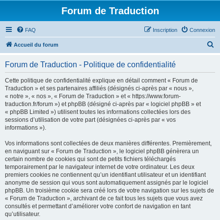
Forum de Traduction
FAQ
Inscription
Connexion
R
Accueil du forum
e
Forum de Traduction - Politique de confidentialité
c
h
Cette politique de confidentialité explique en détail comment « Forum de
Traduction » et ses partenaires affiliés (désignés ci-après par « nous »,
e
« notre », « nos », « Forum de Traduction » et « https://www.forum-
r
traduction.fr/forum ») et phpBB (désigné ci-après par « logiciel phpBB » et
« phpBB Limited ») utilisent toutes les informations collectées lors des
c
sessions d’utilisation de votre part (désignées ci-après par « vos
h
informations »).
e
Vos informations sont collectées de deux manières différentes. Premièrement,
r
en naviguant sur « Forum de Traduction », le logiciel phpBB génèrera un
certain nombre de cookies qui sont de petits fichiers téléchargés
temporairement par le navigateur internet de votre ordinateur. Les deux
premiers cookies ne contiennent qu’un identifiant utilisateur et un identifiant
anonyme de session qui vous sont automatiquement assignés par le logiciel
phpBB. Un troisième cookie sera créé lors de votre navigation sur les sujets de
« Forum de Traduction », archivant de ce fait tous les sujets que vous avez
consultés et permettant d’améliorer votre confort de navigation en tant
qu’utilisateur.