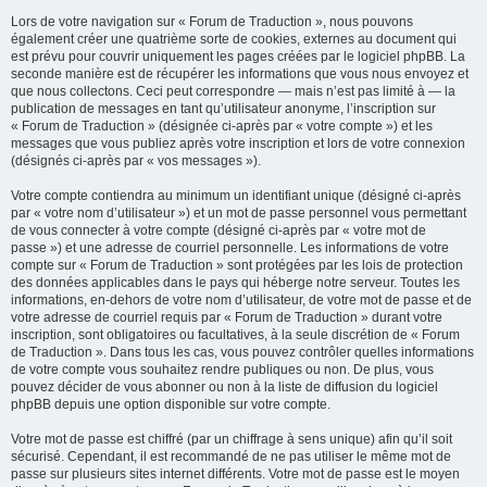
Lors de votre navigation sur « Forum de Traduction », nous pouvons
également créer une quatrième sorte de cookies, externes au document qui
est prévu pour couvrir uniquement les pages créées par le logiciel phpBB. La
seconde manière est de récupérer les informations que vous nous envoyez et
que nous collectons. Ceci peut correspondre — mais n’est pas limité à — la
publication de messages en tant qu’utilisateur anonyme, l’inscription sur
« Forum de Traduction » (désignée ci-après par « votre compte ») et les
messages que vous publiez après votre inscription et lors de votre connexion
(désignés ci-après par « vos messages »).
Votre compte contiendra au minimum un identifiant unique (désigné ci-après
par « votre nom d’utilisateur ») et un mot de passe personnel vous permettant
de vous connecter à votre compte (désigné ci-après par « votre mot de
passe ») et une adresse de courriel personnelle. Les informations de votre
compte sur « Forum de Traduction » sont protégées par les lois de protection
des données applicables dans le pays qui héberge notre serveur. Toutes les
informations, en-dehors de votre nom d’utilisateur, de votre mot de passe et de
votre adresse de courriel requis par « Forum de Traduction » durant votre
inscription, sont obligatoires ou facultatives, à la seule discrétion de « Forum
de Traduction ». Dans tous les cas, vous pouvez contrôler quelles informations
de votre compte vous souhaitez rendre publiques ou non. De plus, vous
pouvez décider de vous abonner ou non à la liste de diffusion du logiciel
phpBB depuis une option disponible sur votre compte.
Votre mot de passe est chiffré (par un chiffrage à sens unique) afin qu’il soit
sécurisé. Cependant, il est recommandé de ne pas utiliser le même mot de
passe sur plusieurs sites internet différents. Votre mot de passe est le moyen