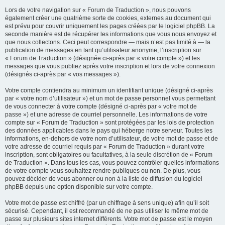
Lors de votre navigation sur « Forum de Traduction », nous pouvons
également créer une quatrième sorte de cookies, externes au document qui
est prévu pour couvrir uniquement les pages créées par le logiciel phpBB. La
seconde manière est de récupérer les informations que vous nous envoyez et
que nous collectons. Ceci peut correspondre — mais n’est pas limité à — la
publication de messages en tant qu’utilisateur anonyme, l’inscription sur
« Forum de Traduction » (désignée ci-après par « votre compte ») et les
messages que vous publiez après votre inscription et lors de votre connexion
(désignés ci-après par « vos messages »).
Votre compte contiendra au minimum un identifiant unique (désigné ci-après
par « votre nom d’utilisateur ») et un mot de passe personnel vous permettant
de vous connecter à votre compte (désigné ci-après par « votre mot de
passe ») et une adresse de courriel personnelle. Les informations de votre
compte sur « Forum de Traduction » sont protégées par les lois de protection
des données applicables dans le pays qui héberge notre serveur. Toutes les
informations, en-dehors de votre nom d’utilisateur, de votre mot de passe et de
votre adresse de courriel requis par « Forum de Traduction » durant votre
inscription, sont obligatoires ou facultatives, à la seule discrétion de « Forum
de Traduction ». Dans tous les cas, vous pouvez contrôler quelles informations
de votre compte vous souhaitez rendre publiques ou non. De plus, vous
pouvez décider de vous abonner ou non à la liste de diffusion du logiciel
phpBB depuis une option disponible sur votre compte.
Votre mot de passe est chiffré (par un chiffrage à sens unique) afin qu’il soit
sécurisé. Cependant, il est recommandé de ne pas utiliser le même mot de
passe sur plusieurs sites internet différents. Votre mot de passe est le moyen