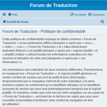
Forum de Traduction
FAQ
Inscription
Connexion
R
Accueil du forum
e
Forum de Traduction - Politique de confidentialité
c
h
Cette politique de confidentialité explique en détail comment « Forum de
Traduction » et ses partenaires affiliés (désignés ci-après par « nous »,
e
« notre », « nos », « Forum de Traduction » et « https://www.forum-
r
traduction.fr/forum ») et phpBB (désigné ci-après par « logiciel phpBB » et
« phpBB Limited ») utilisent toutes les informations collectées lors des
c
sessions d’utilisation de votre part (désignées ci-après par « vos
h
informations »).
e
Vos informations sont collectées de deux manières différentes. Premièrement,
r
en naviguant sur « Forum de Traduction », le logiciel phpBB génèrera un
certain nombre de cookies qui sont de petits fichiers téléchargés
temporairement par le navigateur internet de votre ordinateur. Les deux
premiers cookies ne contiennent qu’un identifiant utilisateur et un identifiant
anonyme de session qui vous sont automatiquement assignés par le logiciel
phpBB. Un troisième cookie sera créé lors de votre navigation sur les sujets de
« Forum de Traduction », archivant de ce fait tous les sujets que vous avez
consultés et permettant d’améliorer votre confort de navigation en tant
qu’utilisateur.