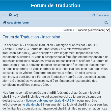
Forum de Traduction
FAQ
Connexion
R
Accueil du forum
e
Langue :
c
Forum de Traduction - Inscription
h
En accédant à « Forum de Traduction » (désigné ci-après par « nous »,
e
« notre », « nos », « Forum de Traduction » et « https://www.forum-
r
traduction.fr/forum »), vous acceptez d’être légalement responsable des
conditions suivantes. Si vous n’acceptez pas d’être légalement responsable de
c
toutes les conditions suivantes, veuillez ne pas utiliser et accéder à « Forum de
h
Traduction ». Nous pouvons modifier ces conditions à n’importe quel moment
et nous essaierons de vous informer de ces modifications, bien que nous vous
e
conseillons de vérifier régulièrement par vous-même. En effet, si vous
r
continuez à participer à « Forum de Traduction » après que des modifications
aient été effectuées, vous acceptez d’être légalement responsable des
conditions modifiées et mises à jour.
Nos forums sont développés par phpBB (désignés ci-après par « logiciel
phpBB » et « phpBB Limited ») qui est un logiciel de forum de discussions
déclaré sous la «
licence publique générale GNU 2.0
» et qui peut être
téléchargé sur
le site de phpBB
(en anglais). Le logiciel phpBB a pour seul but
de faciliter les discussions sur internet et phpBB Limited ne peut en aucun cas