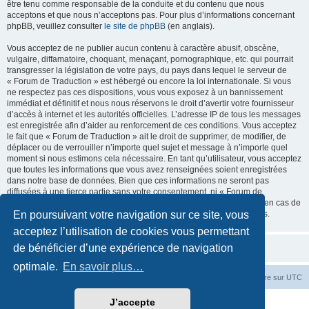
être tenu comme responsable de la conduite et du contenu que nous
acceptons et que nous n’acceptons pas. Pour plus d’informations concernant
phpBB, veuillez consulter
le site de phpBB
(en anglais).
Vous acceptez de ne publier aucun contenu à caractère abusif, obscène,
vulgaire, diffamatoire, choquant, menaçant, pornographique, etc. qui pourrait
transgresser la législation de votre pays, du pays dans lequel le serveur de
« Forum de Traduction » est hébergé ou encore la loi internationale. Si vous
ne respectez pas ces dispositions, vous vous exposez à un bannissement
immédiat et définitif et nous nous réservons le droit d’avertir votre fournisseur
d’accès à internet et les autorités officielles. L’adresse IP de tous les messages
est enregistrée afin d’aider au renforcement de ces conditions. Vous acceptez
le fait que « Forum de Traduction » ait le droit de supprimer, de modifier, de
déplacer ou de verrouiller n’importe quel sujet et message à n’importe quel
moment si nous estimons cela nécessaire. En tant qu’utilisateur, vous acceptez
que toutes les informations que vous avez renseignées soient enregistrées
dans notre base de données. Bien que ces informations ne seront pas
diffusées à une tierce partie sans votre consentement, ni « Forum de
Traduction », ni phpBB, ne pourront être tenus comme responsables en cas de
En poursuivant votre navigation sur ce site, vous
tentative de piratage informatique visant à compromettre vos données.
acceptez l’utilisation de cookies vous permettant
de bénéficier d’une expérience de navigation
optimale.
En savoir plus…
Accueil du forum
Fuseau horaire sur
UTC
J’accepte
Développé par
phpBB
® Forum Software © phpBB Limited