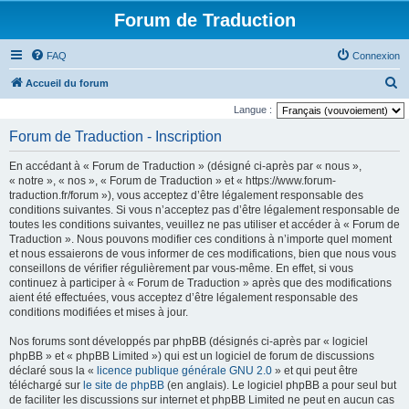
Forum de Traduction
FAQ
Connexion
R
Accueil du forum
e
Langue :
c
Forum de Traduction - Inscription
h
En accédant à « Forum de Traduction » (désigné ci-après par « nous »,
e
« notre », « nos », « Forum de Traduction » et « https://www.forum-
r
traduction.fr/forum »), vous acceptez d’être légalement responsable des
conditions suivantes. Si vous n’acceptez pas d’être légalement responsable de
c
toutes les conditions suivantes, veuillez ne pas utiliser et accéder à « Forum de
h
Traduction ». Nous pouvons modifier ces conditions à n’importe quel moment
et nous essaierons de vous informer de ces modifications, bien que nous vous
e
conseillons de vérifier régulièrement par vous-même. En effet, si vous
r
continuez à participer à « Forum de Traduction » après que des modifications
aient été effectuées, vous acceptez d’être légalement responsable des
conditions modifiées et mises à jour.
Nos forums sont développés par phpBB (désignés ci-après par « logiciel
phpBB » et « phpBB Limited ») qui est un logiciel de forum de discussions
déclaré sous la «
licence publique générale GNU 2.0
» et qui peut être
téléchargé sur
le site de phpBB
(en anglais). Le logiciel phpBB a pour seul but
de faciliter les discussions sur internet et phpBB Limited ne peut en aucun cas