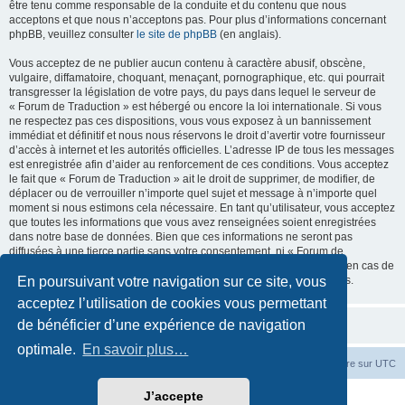
être tenu comme responsable de la conduite et du contenu que nous
acceptons et que nous n’acceptons pas. Pour plus d’informations concernant
phpBB, veuillez consulter
le site de phpBB
(en anglais).
Vous acceptez de ne publier aucun contenu à caractère abusif, obscène,
vulgaire, diffamatoire, choquant, menaçant, pornographique, etc. qui pourrait
transgresser la législation de votre pays, du pays dans lequel le serveur de
« Forum de Traduction » est hébergé ou encore la loi internationale. Si vous
ne respectez pas ces dispositions, vous vous exposez à un bannissement
immédiat et définitif et nous nous réservons le droit d’avertir votre fournisseur
d’accès à internet et les autorités officielles. L’adresse IP de tous les messages
est enregistrée afin d’aider au renforcement de ces conditions. Vous acceptez
le fait que « Forum de Traduction » ait le droit de supprimer, de modifier, de
déplacer ou de verrouiller n’importe quel sujet et message à n’importe quel
moment si nous estimons cela nécessaire. En tant qu’utilisateur, vous acceptez
que toutes les informations que vous avez renseignées soient enregistrées
dans notre base de données. Bien que ces informations ne seront pas
diffusées à une tierce partie sans votre consentement, ni « Forum de
Traduction », ni phpBB, ne pourront être tenus comme responsables en cas de
En poursuivant votre navigation sur ce site, vous
tentative de piratage informatique visant à compromettre vos données.
acceptez l’utilisation de cookies vous permettant
de bénéficier d’une expérience de navigation
optimale.
En savoir plus…
Accueil du forum
Fuseau horaire sur
UTC
J’accepte
Développé par
phpBB
® Forum Software © phpBB Limited