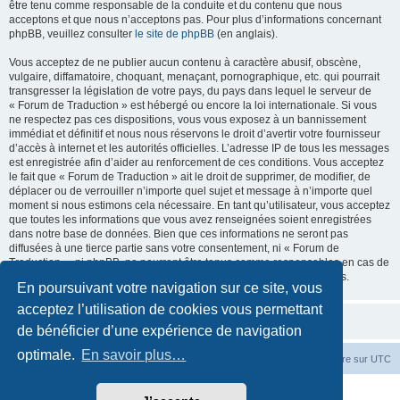
être tenu comme responsable de la conduite et du contenu que nous
acceptons et que nous n’acceptons pas. Pour plus d’informations concernant
phpBB, veuillez consulter
le site de phpBB
(en anglais).
Vous acceptez de ne publier aucun contenu à caractère abusif, obscène,
vulgaire, diffamatoire, choquant, menaçant, pornographique, etc. qui pourrait
transgresser la législation de votre pays, du pays dans lequel le serveur de
« Forum de Traduction » est hébergé ou encore la loi internationale. Si vous
ne respectez pas ces dispositions, vous vous exposez à un bannissement
immédiat et définitif et nous nous réservons le droit d’avertir votre fournisseur
d’accès à internet et les autorités officielles. L’adresse IP de tous les messages
est enregistrée afin d’aider au renforcement de ces conditions. Vous acceptez
le fait que « Forum de Traduction » ait le droit de supprimer, de modifier, de
déplacer ou de verrouiller n’importe quel sujet et message à n’importe quel
moment si nous estimons cela nécessaire. En tant qu’utilisateur, vous acceptez
que toutes les informations que vous avez renseignées soient enregistrées
dans notre base de données. Bien que ces informations ne seront pas
diffusées à une tierce partie sans votre consentement, ni « Forum de
Traduction », ni phpBB, ne pourront être tenus comme responsables en cas de
tentative de piratage informatique visant à compromettre vos données.
En poursuivant votre navigation sur ce site, vous
acceptez l’utilisation de cookies vous permettant
de bénéficier d’une expérience de navigation
optimale.
En savoir plus…
Accueil du forum
Fuseau horaire sur
UTC
Développé par
phpBB
® Forum Software © phpBB Limited