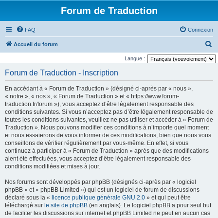
Forum de Traduction
FAQ
Connexion
R
Accueil du forum
e
Langue :
c
Forum de Traduction - Inscription
h
En accédant à « Forum de Traduction » (désigné ci-après par « nous »,
e
« notre », « nos », « Forum de Traduction » et « https://www.forum-
r
traduction.fr/forum »), vous acceptez d’être légalement responsable des
conditions suivantes. Si vous n’acceptez pas d’être légalement responsable de
c
toutes les conditions suivantes, veuillez ne pas utiliser et accéder à « Forum de
h
Traduction ». Nous pouvons modifier ces conditions à n’importe quel moment
et nous essaierons de vous informer de ces modifications, bien que nous vous
e
conseillons de vérifier régulièrement par vous-même. En effet, si vous
r
continuez à participer à « Forum de Traduction » après que des modifications
aient été effectuées, vous acceptez d’être légalement responsable des
conditions modifiées et mises à jour.
Nos forums sont développés par phpBB (désignés ci-après par « logiciel
phpBB » et « phpBB Limited ») qui est un logiciel de forum de discussions
déclaré sous la «
licence publique générale GNU 2.0
» et qui peut être
téléchargé sur
le site de phpBB
(en anglais). Le logiciel phpBB a pour seul but
de faciliter les discussions sur internet et phpBB Limited ne peut en aucun cas