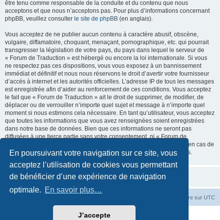
être tenu comme responsable de la conduite et du contenu que nous
acceptons et que nous n’acceptons pas. Pour plus d’informations concernant
phpBB, veuillez consulter
le site de phpBB
(en anglais).
Vous acceptez de ne publier aucun contenu à caractère abusif, obscène,
vulgaire, diffamatoire, choquant, menaçant, pornographique, etc. qui pourrait
transgresser la législation de votre pays, du pays dans lequel le serveur de
« Forum de Traduction » est hébergé ou encore la loi internationale. Si vous
ne respectez pas ces dispositions, vous vous exposez à un bannissement
immédiat et définitif et nous nous réservons le droit d’avertir votre fournisseur
d’accès à internet et les autorités officielles. L’adresse IP de tous les messages
est enregistrée afin d’aider au renforcement de ces conditions. Vous acceptez
le fait que « Forum de Traduction » ait le droit de supprimer, de modifier, de
déplacer ou de verrouiller n’importe quel sujet et message à n’importe quel
moment si nous estimons cela nécessaire. En tant qu’utilisateur, vous acceptez
que toutes les informations que vous avez renseignées soient enregistrées
dans notre base de données. Bien que ces informations ne seront pas
diffusées à une tierce partie sans votre consentement, ni « Forum de
Traduction », ni phpBB, ne pourront être tenus comme responsables en cas de
En poursuivant votre navigation sur ce site, vous
tentative de piratage informatique visant à compromettre vos données.
acceptez l’utilisation de cookies vous permettant
de bénéficier d’une expérience de navigation
optimale.
En savoir plus…
Accueil du forum
Fuseau horaire sur
UTC
J’accepte
Développé par
phpBB
® Forum Software © phpBB Limited