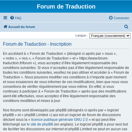
Forum de Traduction
FAQ
Connexion
R
Accueil du forum
e
Langue :
c
Forum de Traduction - Inscription
h
En accédant à « Forum de Traduction » (désigné ci-après par « nous »,
e
« notre », « nos », « Forum de Traduction » et « https://www.forum-
r
traduction.fr/forum »), vous acceptez d’être légalement responsable des
conditions suivantes. Si vous n’acceptez pas d’être légalement responsable de
c
toutes les conditions suivantes, veuillez ne pas utiliser et accéder à « Forum de
h
Traduction ». Nous pouvons modifier ces conditions à n’importe quel moment
et nous essaierons de vous informer de ces modifications, bien que nous vous
e
conseillons de vérifier régulièrement par vous-même. En effet, si vous
r
continuez à participer à « Forum de Traduction » après que des modifications
aient été effectuées, vous acceptez d’être légalement responsable des
conditions modifiées et mises à jour.
Nos forums sont développés par phpBB (désignés ci-après par « logiciel
phpBB » et « phpBB Limited ») qui est un logiciel de forum de discussions
déclaré sous la «
licence publique générale GNU 2.0
» et qui peut être
téléchargé sur
le site de phpBB
(en anglais). Le logiciel phpBB a pour seul but
de faciliter les discussions sur internet et phpBB Limited ne peut en aucun cas