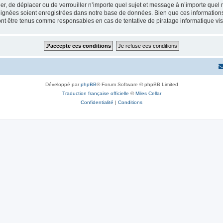
ier, de déplacer ou de verrouiller n’importe quel sujet et message à n’importe quel 
ignées soient enregistrées dans notre base de données. Bien que ces informations n
ont être tenus comme responsables en cas de tentative de piratage informatique v
Développé par
phpBB
® Forum Software © phpBB Limited
Traduction française officielle
©
Miles Cellar
Confidentialité
|
Conditions