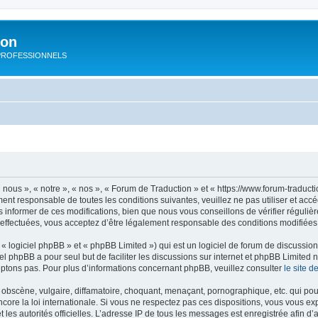
ion
rs PROFESSIONNELS
nous », « notre », « nos », « Forum de Traduction » et « https://www.forum-traduct
ment responsable de toutes les conditions suivantes, veuillez ne pas utiliser et a
informer de ces modifications, bien que nous vous conseillons de vérifier régulièr
effectuées, vous acceptez d’être légalement responsable des conditions modifiées 
 logiciel phpBB » et « phpBB Limited ») qui est un logiciel de forum de discussio
iel phpBB a pour seul but de faciliter les discussions sur internet et phpBB Limit
ptons pas. Pour plus d’informations concernant phpBB, veuillez consulter
le site 
obscène, vulgaire, diffamatoire, choquant, menaçant, pornographique, etc. qui pourr
core la loi internationale. Si vous ne respectez pas ces dispositions, vous vous e
 et les autorités officielles. L’adresse IP de tous les messages est enregistrée afin 