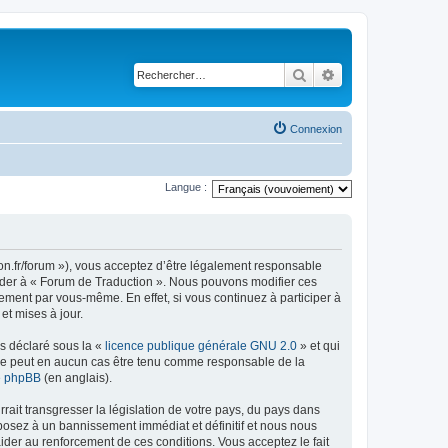
Rechercher
Recherche avancé
Connexion
Langue :
ion.fr/forum »), vous acceptez d’être légalement responsable
ccéder à « Forum de Traduction ». Nous pouvons modifier ces
ement par vous-même. En effet, si vous continuez à participer à
et mises à jour.
ns déclaré sous la «
licence publique générale GNU 2.0
» et qui
ed ne peut en aucun cas être tenu comme responsable de la
de phpBB
(en anglais).
ait transgresser la législation de votre pays, du pays dans
xposez à un bannissement immédiat et définitif et nous nous
d’aider au renforcement de ces conditions. Vous acceptez le fait