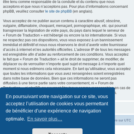
être tenu comme responsable de la conduite et du contenu que nous
acceptons et que nous n’acceptons pas. Pour plus d’informations concernant
phpBB, veuillez consulter
le site de phpBB
(en anglais).
Vous acceptez de ne publier aucun contenu à caractère abusif, obscène,
vulgaire, diffamatoire, choquant, menaçant, pornographique, etc. qui pourrait
transgresser la législation de votre pays, du pays dans lequel le serveur de
« Forum de Traduction » est hébergé ou encore la loi internationale. Si vous
ne respectez pas ces dispositions, vous vous exposez à un bannissement
immédiat et définitif et nous nous réservons le droit d’avertir votre fournisseur
d’accès à internet et les autorités officielles. L’adresse IP de tous les messages
est enregistrée afin d’aider au renforcement de ces conditions. Vous acceptez
le fait que « Forum de Traduction » ait le droit de supprimer, de modifier, de
déplacer ou de verrouiller n’importe quel sujet et message à n’importe quel
moment si nous estimons cela nécessaire. En tant qu’utilisateur, vous acceptez
que toutes les informations que vous avez renseignées soient enregistrées
dans notre base de données. Bien que ces informations ne seront pas
diffusées à une tierce partie sans votre consentement, ni « Forum de
Traduction », ni phpBB, ne pourront être tenus comme responsables en cas de
tentative de piratage informatique visant à compromettre vos données.
En poursuivant votre navigation sur ce site, vous
acceptez l’utilisation de cookies vous permettant
de bénéficier d’une expérience de navigation
optimale.
En savoir plus…
Accueil du forum
Fuseau horaire sur
UTC
Développé par
phpBB
® Forum Software © phpBB Limited