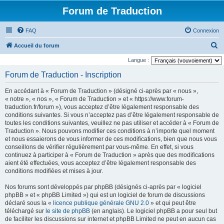
Forum de Traduction
FAQ
Connexion
R
Accueil du forum
e
Langue :
c
Forum de Traduction - Inscription
h
En accédant à « Forum de Traduction » (désigné ci-après par « nous »,
e
« notre », « nos », « Forum de Traduction » et « https://www.forum-
r
traduction.fr/forum »), vous acceptez d’être légalement responsable des
conditions suivantes. Si vous n’acceptez pas d’être légalement responsable de
c
toutes les conditions suivantes, veuillez ne pas utiliser et accéder à « Forum de
h
Traduction ». Nous pouvons modifier ces conditions à n’importe quel moment
et nous essaierons de vous informer de ces modifications, bien que nous vous
e
conseillons de vérifier régulièrement par vous-même. En effet, si vous
r
continuez à participer à « Forum de Traduction » après que des modifications
aient été effectuées, vous acceptez d’être légalement responsable des
conditions modifiées et mises à jour.
Nos forums sont développés par phpBB (désignés ci-après par « logiciel
phpBB » et « phpBB Limited ») qui est un logiciel de forum de discussions
déclaré sous la «
licence publique générale GNU 2.0
» et qui peut être
téléchargé sur
le site de phpBB
(en anglais). Le logiciel phpBB a pour seul but
de faciliter les discussions sur internet et phpBB Limited ne peut en aucun cas