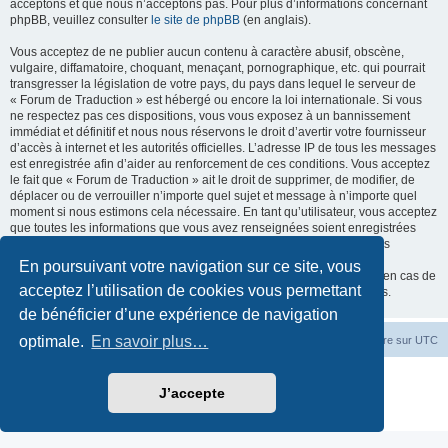
acceptons et que nous n’acceptons pas. Pour plus d’informations concernant
phpBB, veuillez consulter
le site de phpBB
(en anglais).
Vous acceptez de ne publier aucun contenu à caractère abusif, obscène,
vulgaire, diffamatoire, choquant, menaçant, pornographique, etc. qui pourrait
transgresser la législation de votre pays, du pays dans lequel le serveur de
« Forum de Traduction » est hébergé ou encore la loi internationale. Si vous
ne respectez pas ces dispositions, vous vous exposez à un bannissement
immédiat et définitif et nous nous réservons le droit d’avertir votre fournisseur
d’accès à internet et les autorités officielles. L’adresse IP de tous les messages
est enregistrée afin d’aider au renforcement de ces conditions. Vous acceptez
le fait que « Forum de Traduction » ait le droit de supprimer, de modifier, de
déplacer ou de verrouiller n’importe quel sujet et message à n’importe quel
moment si nous estimons cela nécessaire. En tant qu’utilisateur, vous acceptez
que toutes les informations que vous avez renseignées soient enregistrées
dans notre base de données. Bien que ces informations ne seront pas
diffusées à une tierce partie sans votre consentement, ni « Forum de
En poursuivant votre navigation sur ce site, vous
Traduction », ni phpBB, ne pourront être tenus comme responsables en cas de
acceptez l’utilisation de cookies vous permettant
tentative de piratage informatique visant à compromettre vos données.
de bénéficier d’une expérience de navigation
optimale.
En savoir plus…
Accueil du forum
Fuseau horaire sur
UTC
Développé par
phpBB
® Forum Software © phpBB Limited
J’accepte
Traduction française officielle
©
Miles Cellar
Confidentialité
|
Conditions