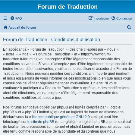
Forum de Traduction
FAQ
Inscription
Connexion
R
Accueil du forum
e
Forum de Traduction - Conditions d’utilisation
c
h
En accédant à « Forum de Traduction » (désigné ci-après par « nous »,
« notre », « nos », « Forum de Traduction » et « https://www.forum-
e
traduction.fr/forum »), vous acceptez d’être légalement responsable des
r
conditions suivantes. Si vous n’acceptez pas d’être légalement responsable de
toutes les conditions suivantes, veuillez ne pas utiliser et accéder à « Forum de
c
Traduction ». Nous pouvons modifier ces conditions à n’importe quel moment
h
et nous essaierons de vous informer de ces modifications, bien que nous vous
conseillons de vérifier régulièrement par vous-même. En effet, si vous
e
continuez à participer à « Forum de Traduction » après que des modifications
r
aient été effectuées, vous acceptez d’être légalement responsable des
conditions modifiées et mises à jour.
Nos forums sont développés par phpBB (désignés ci-après par « logiciel
phpBB » et « phpBB Limited ») qui est un logiciel de forum de discussions
déclaré sous la «
licence publique générale GNU 2.0
» et qui peut être
téléchargé sur
le site de phpBB
(en anglais). Le logiciel phpBB a pour seul but
de faciliter les discussions sur internet et phpBB Limited ne peut en aucun cas
être tenu comme responsable de la conduite et du contenu que nous