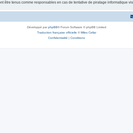
ont être tenus comme responsables en cas de tentative de piratage informatique v
Développé par
phpBB
® Forum Software © phpBB Limited
Traduction française officielle
©
Miles Cellar
Confidentialité
|
Conditions