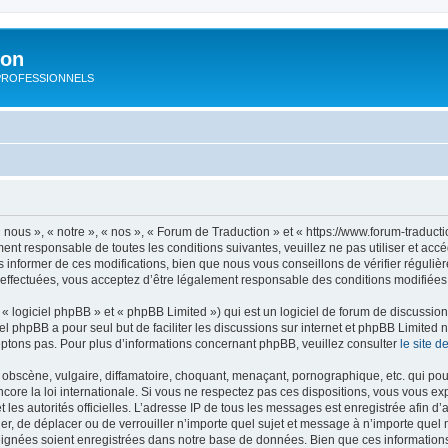
ion
rs PROFESSIONNELS
nous », « notre », « nos », « Forum de Traduction » et « https://www.forum-traduct
ment responsable de toutes les conditions suivantes, veuillez ne pas utiliser et a
informer de ces modifications, bien que nous vous conseillons de vérifier régulièr
effectuées, vous acceptez d’être légalement responsable des conditions modifiées 
 logiciel phpBB » et « phpBB Limited ») qui est un logiciel de forum de discussio
iel phpBB a pour seul but de faciliter les discussions sur internet et phpBB Limit
ptons pas. Pour plus d’informations concernant phpBB, veuillez consulter
le site 
obscène, vulgaire, diffamatoire, choquant, menaçant, pornographique, etc. qui pourr
core la loi internationale. Si vous ne respectez pas ces dispositions, vous vous e
 et les autorités officielles. L’adresse IP de tous les messages est enregistrée afin 
ier, de déplacer ou de verrouiller n’importe quel sujet et message à n’importe quel 
ignées soient enregistrées dans notre base de données. Bien que ces informations n