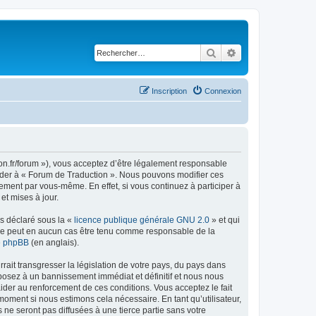
Rechercher
Recherche avancé
Inscription
Connexion
ion.fr/forum »), vous acceptez d’être légalement responsable
ccéder à « Forum de Traduction ». Nous pouvons modifier ces
ement par vous-même. En effet, si vous continuez à participer à
et mises à jour.
ns déclaré sous la «
licence publique générale GNU 2.0
» et qui
ed ne peut en aucun cas être tenu comme responsable de la
de phpBB
(en anglais).
ait transgresser la législation de votre pays, du pays dans
xposez à un bannissement immédiat et définitif et nous nous
d’aider au renforcement de ces conditions. Vous acceptez le fait
moment si nous estimons cela nécessaire. En tant qu’utilisateur,
e seront pas diffusées à une tierce partie sans votre