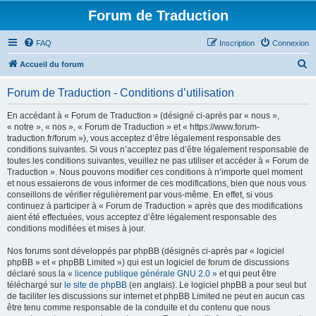
Forum de Traduction
FAQ
Inscription
Connexion
R
Accueil du forum
e
Forum de Traduction - Conditions d’utilisation
c
h
En accédant à « Forum de Traduction » (désigné ci-après par « nous »,
« notre », « nos », « Forum de Traduction » et « https://www.forum-
e
traduction.fr/forum »), vous acceptez d’être légalement responsable des
r
conditions suivantes. Si vous n’acceptez pas d’être légalement responsable de
toutes les conditions suivantes, veuillez ne pas utiliser et accéder à « Forum de
c
Traduction ». Nous pouvons modifier ces conditions à n’importe quel moment
h
et nous essaierons de vous informer de ces modifications, bien que nous vous
conseillons de vérifier régulièrement par vous-même. En effet, si vous
e
continuez à participer à « Forum de Traduction » après que des modifications
r
aient été effectuées, vous acceptez d’être légalement responsable des
conditions modifiées et mises à jour.
Nos forums sont développés par phpBB (désignés ci-après par « logiciel
phpBB » et « phpBB Limited ») qui est un logiciel de forum de discussions
déclaré sous la «
licence publique générale GNU 2.0
» et qui peut être
téléchargé sur
le site de phpBB
(en anglais). Le logiciel phpBB a pour seul but
de faciliter les discussions sur internet et phpBB Limited ne peut en aucun cas
être tenu comme responsable de la conduite et du contenu que nous