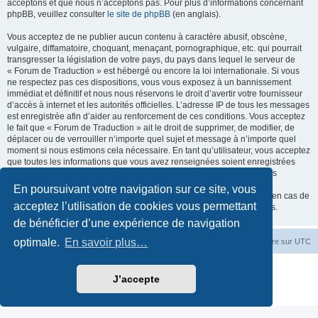
acceptons et que nous n’acceptons pas. Pour plus d’informations concernant
phpBB, veuillez consulter
le site de phpBB
(en anglais).
Vous acceptez de ne publier aucun contenu à caractère abusif, obscène,
vulgaire, diffamatoire, choquant, menaçant, pornographique, etc. qui pourrait
transgresser la législation de votre pays, du pays dans lequel le serveur de
« Forum de Traduction » est hébergé ou encore la loi internationale. Si vous
ne respectez pas ces dispositions, vous vous exposez à un bannissement
immédiat et définitif et nous nous réservons le droit d’avertir votre fournisseur
d’accès à internet et les autorités officielles. L’adresse IP de tous les messages
est enregistrée afin d’aider au renforcement de ces conditions. Vous acceptez
le fait que « Forum de Traduction » ait le droit de supprimer, de modifier, de
déplacer ou de verrouiller n’importe quel sujet et message à n’importe quel
moment si nous estimons cela nécessaire. En tant qu’utilisateur, vous acceptez
que toutes les informations que vous avez renseignées soient enregistrées
dans notre base de données. Bien que ces informations ne seront pas
diffusées à une tierce partie sans votre consentement, ni « Forum de
En poursuivant votre navigation sur ce site, vous
Traduction », ni phpBB, ne pourront être tenus comme responsables en cas de
acceptez l’utilisation de cookies vous permettant
tentative de piratage informatique visant à compromettre vos données.
de bénéficier d’une expérience de navigation
optimale.
En savoir plus…
Accueil du forum
Fuseau horaire sur
UTC
Développé par
phpBB
® Forum Software © phpBB Limited
J’accepte
Traduction française officielle
©
Miles Cellar
Confidentialité
|
Conditions