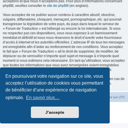
acceptons et que nous n’acceptons pas. Pour plus d’informations concernant
phpBB, veuillez consulter
le site de phpBB
(en anglais).
Vous acceptez de ne publier aucun contenu à caractère abusif, obscène,
vulgaire, diffamatoire, choquant, menaçant, pornographique, etc. qui pourrait
transgresser la législation de votre pays, du pays dans lequel le serveur de
« Forum de Traduction » est hébergé ou encore la loi internationale. Si vous
ne respectez pas ces dispositions, vous vous exposez à un bannissement
immédiat et définitif et nous nous réservons le droit d’avertir votre fournisseur
d’accès à internet et les autorités officielles. L’adresse IP de tous les messages
est enregistrée afin d’aider au renforcement de ces conditions. Vous acceptez
le fait que « Forum de Traduction » ait le droit de supprimer, de modifier, de
déplacer ou de verrouiller n’importe quel sujet et message à n’importe quel
moment si nous estimons cela nécessaire. En tant qu’utilisateur, vous acceptez
que toutes les informations que vous avez renseignées soient enregistrées
dans notre base de données. Bien que ces informations ne seront pas
diffusées à une tierce partie sans votre consentement, ni « Forum de
En poursuivant votre navigation sur ce site, vous
Traduction », ni phpBB, ne pourront être tenus comme responsables en cas de
acceptez l’utilisation de cookies vous permettant
tentative de piratage informatique visant à compromettre vos données.
de bénéficier d’une expérience de navigation
optimale.
En savoir plus…
Accueil du forum
Fuseau horaire sur
UTC
Développé par
phpBB
® Forum Software © phpBB Limited
J’accepte
Traduction française officielle
©
Miles Cellar
Confidentialité
|
Conditions