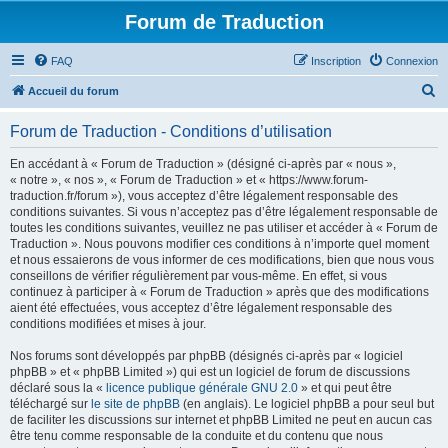
Forum de Traduction
FAQ
Inscription
Connexion
R
Accueil du forum
e
Forum de Traduction - Conditions d’utilisation
c
h
En accédant à « Forum de Traduction » (désigné ci-après par « nous »,
« notre », « nos », « Forum de Traduction » et « https://www.forum-
e
traduction.fr/forum »), vous acceptez d’être légalement responsable des
r
conditions suivantes. Si vous n’acceptez pas d’être légalement responsable de
toutes les conditions suivantes, veuillez ne pas utiliser et accéder à « Forum de
c
Traduction ». Nous pouvons modifier ces conditions à n’importe quel moment
h
et nous essaierons de vous informer de ces modifications, bien que nous vous
conseillons de vérifier régulièrement par vous-même. En effet, si vous
e
continuez à participer à « Forum de Traduction » après que des modifications
r
aient été effectuées, vous acceptez d’être légalement responsable des
conditions modifiées et mises à jour.
Nos forums sont développés par phpBB (désignés ci-après par « logiciel
phpBB » et « phpBB Limited ») qui est un logiciel de forum de discussions
déclaré sous la «
licence publique générale GNU 2.0
» et qui peut être
téléchargé sur
le site de phpBB
(en anglais). Le logiciel phpBB a pour seul but
de faciliter les discussions sur internet et phpBB Limited ne peut en aucun cas
être tenu comme responsable de la conduite et du contenu que nous